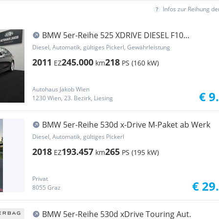
Infos zur Reihung d
BMW 5er-Reihe 525 XDRIVE DIESEL F10
****AUTOMATIK-TEMPOMAT-KA...
Diesel, Automatik, gültiges Pickerl, Gewährleistung
2011
245.000
218
EZ
km
PS (160 kW)
Autohaus Jakob Wien
€ 9
1230 Wien, 23. Bezirk, Liesing
BMW 5er-Reihe 530d x-Drive M-Paket ab Werk
Diesel, Automatik, gültiges Pickerl
2018
193.457
265
EZ
km
PS (195 kW)
Privat
€ 29
8055 Graz
BMW 5er-Reihe 530d xDrive Touring Aut.