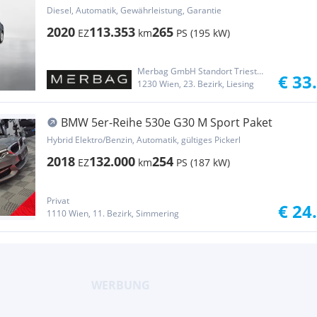
Diesel, Automatik, Gewährleistung, Garantie
2020
113.353
265
EZ
km
PS (195 kW)
Merbag GmbH Standort Triesterstraße
€ 33
1230 Wien, 23. Bezirk, Liesing
BMW 5er-Reihe 530e G30 M Sport Paket
Hybrid Elektro/Benzin, Automatik, gültiges Pickerl
2018
132.000
254
EZ
km
PS (187 kW)
Privat
€ 24
1110 Wien, 11. Bezirk, Simmering