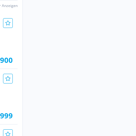
er Anzeigen
.900
.999