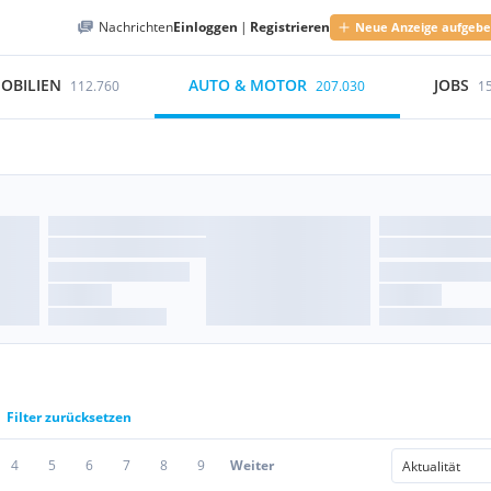
Nachrichten
Einloggen
|
Registrieren
Neue Anzeige aufgeb
OBILIEN
AUTO & MOTOR
JOBS
112.760
207.030
1
Filter zurücksetzen
4
5
6
7
8
9
Weiter