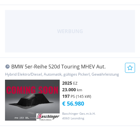
BMW 5er-Reihe 520d Touring MHEV Aut.
Hybrid Elektro/Diesel, Automatik, gültiges Pickerl, Gewährleistung
2025
EZ
23.000
km
197
PS (145 kW)
€ 56.980
Baschinger Ges.m.b.H.
4060 Leonding