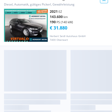
4x4 Aut *VOLL LED / N...
Diesel, Automatik, gültiges Pickerl, Gewährleistung
2021
EZ
143.600
km
190
PS (140 kW)
€ 31.880
Herbert Seidl Autohaus GmbH
7400 Oberwart