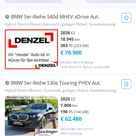
BMW 5er-Reihe 540d MHEV xDrive Aut.
Hybrid Elektro/Diesel, Automatik, gültiges Pickerl, Gewährleistung
2026
EZ
18.945
km
303
PS (223 kW)
€ 78.900
DENZEL Wien Erdberg
1030 Wien, 03. Bezirk, Landstraße
BMW 5er-Reihe 530e Touring PHEV Aut.
Hybrid Elektro/Benzin, Automatik, gültiges Pickerl, Gewährleistung
2025
EZ
7.000
km
190
PS (140 kW)
€ 62.480
Baschinger Ges.m.b.H.
4060 Leonding