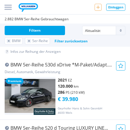
Einloggen
2.882 BMW 5er-Reihe Gebrauchtwagen
Filtern
BMW
5er-Reihe
Filter zurücksetzen
Infos zur Reihung der Anzeigen
BMW 5er-Reihe 530d xDrive *M-Paket/Adapt.
LED/RFK/Live Cockpi...
Diesel, Automatik, Gewährleistung
2021
EZ
Premium
120.000
km
286
PS (210 kW)
€ 39.980
Geyrhofer Hans & Sohn GesmbH
4600 Wels
BMW 5er-Reihe 520 d Touring LUXURY LINE