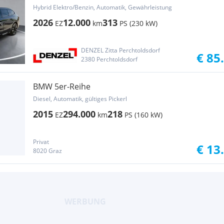
Hybrid Elektro/Benzin, Automatik, Gewährleistung
2026
12.000
313
EZ
km
PS (230 kW)
DENZEL Zitta Perchtoldsdorf
€ 85
2380 Perchtoldsdorf
BMW 5er-Reihe
Diesel, Automatik, gültiges Pickerl
2015
294.000
218
EZ
km
PS (160 kW)
Privat
€ 13
8020 Graz