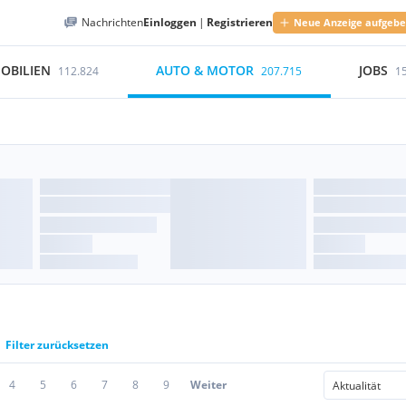
Nachrichten
Einloggen
|
Registrieren
Neue Anzeige aufgeb
OBILIEN
AUTO & MOTOR
JOBS
112.824
207.715
1
Filter zurücksetzen
4
5
6
7
8
9
Weiter