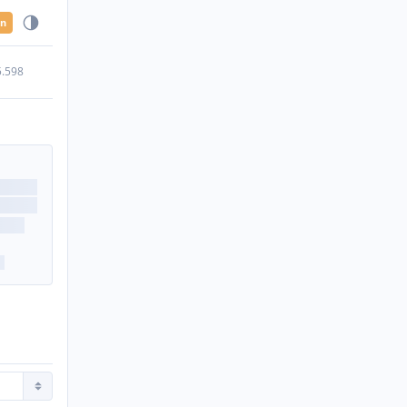
en
5.598