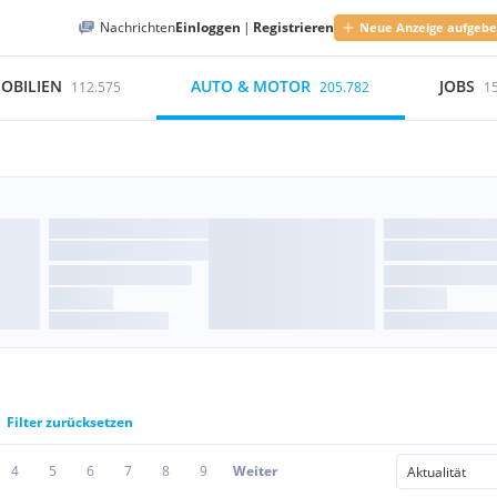
Nachrichten
Einloggen
|
Registrieren
Neue Anzeige aufgeb
OBILIEN
AUTO & MOTOR
JOBS
112.575
205.782
1
Filter zurücksetzen
4
5
6
7
8
9
Weiter