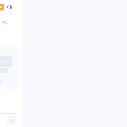
en
5.743