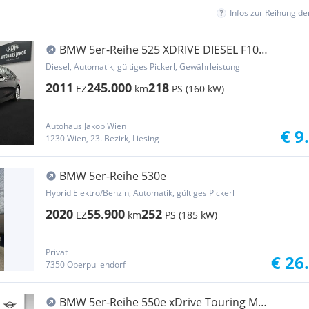
Infos zur Reihung d
BMW 5er-Reihe 525 XDRIVE DIESEL F10
****AUTOMATIK-TEMPOMAT-KA...
Diesel, Automatik, gültiges Pickerl, Gewährleistung
2011
245.000
218
EZ
km
PS (160 kW)
Autohaus Jakob Wien
€ 9
1230 Wien, 23. Bezirk, Liesing
BMW 5er-Reihe 530e
Hybrid Elektro/Benzin, Automatik, gültiges Pickerl
2020
55.900
252
EZ
km
PS (185 kW)
Privat
€ 26
7350 Oberpullendorf
BMW 5er-Reihe 550e xDrive Touring M