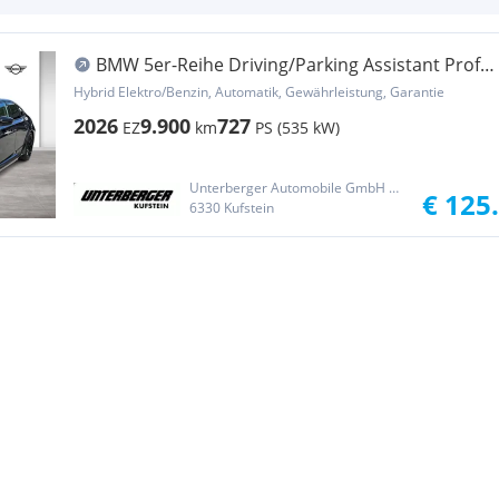
BMW 5er-Reihe Driving/Parking Assistant Prof.
| AHK...
Hybrid Elektro/Benzin, Automatik, Gewährleistung, Garantie
2026
9.900
727
EZ
km
PS (535 kW)
Unterberger Automobile GmbH & Co KG
€ 125
6330 Kufstein