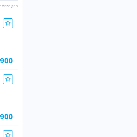
er Anzeigen
.900
.900