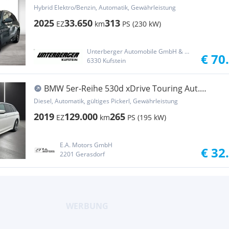
Sportpaket Head-Up DAB
Hybrid Elektro/Benzin, Automatik, Gewährleistung
2025
33.650
313
EZ
km
PS (230 kW)
Unterberger Automobile GmbH & Co KG
€ 70
6330 Kufstein
BMW 5er-Reihe 530d xDrive Touring Aut.
monatlich ab € 338,51
Diesel, Automatik, gültiges Pickerl, Gewährleistung
2019
129.000
265
EZ
km
PS (195 kW)
E.A. Motors GmbH
€ 32
2201 Gerasdorf