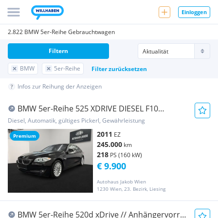
Einloggen
2.822 BMW 5er-Reihe Gebrauchtwagen
Filtern
BMW
5er-Reihe
Filter zurücksetzen
Infos zur Reihung der Anzeigen
BMW 5er-Reihe 525 XDRIVE DIESEL F10
****AUTOMATIK-TEMPOMAT-KA...
Diesel, Automatik, gültiges Pickerl, Gewährleistung
2011
EZ
Premium
245.000
km
218
PS (160 kW)
€ 9.900
Autohaus Jakob Wien
1230 Wien, 23. Bezirk, Liesing
BMW 5er-Reihe 520d xDrive // Anhängervorr.//