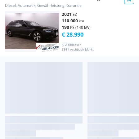
Sportsitze//
Diesel, Automatik, Gewährleistung, Garantie
2021
EZ
110.000
km
190
PS (140 kW)
€ 28.990
KFZ Üblacker
3361 Aschbach-Markt