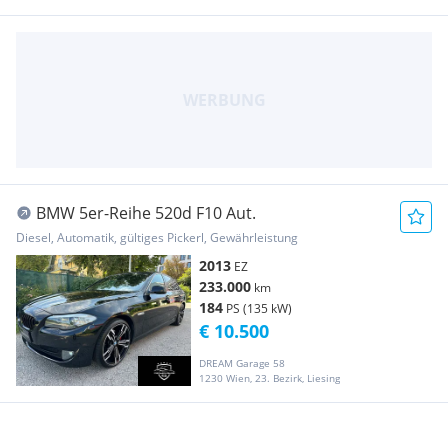
BMW 5er-Reihe 520d F10 Aut.
Diesel, Automatik, gültiges Pickerl, Gewährleistung
2013
EZ
233.000
km
184
PS (135 kW)
€ 10.500
DREAM Garage 58
1230 Wien, 23. Bezirk, Liesing