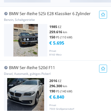
BMW 5er-Reihe 525i E28 Klassiker 6 Zylinder
Benzin, Schaltgetriebe
1985
EZ
259.616
km
150
PS (110 kW)
€ 5.695
Privat
8160 Weiz
BMW 5er-Reihe 520d F11
Diesel, Automatik, gültiges Pickerl
2016
EZ
296.300
km
190
PS (140 kW)
€ 6.840
Privat
7503 Großpetersdorf