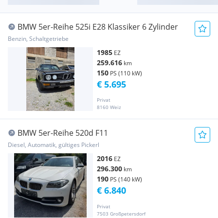
BMW 5er-Reihe 525i E28 Klassiker 6 Zylinder
Benzin, Schaltgetriebe
1985
EZ
259.616
km
150
PS (110 kW)
€ 5.695
Privat
8160 Weiz
BMW 5er-Reihe 520d F11
Diesel, Automatik, gültiges Pickerl
2016
EZ
296.300
km
190
PS (140 kW)
€ 6.840
Privat
7503 Großpetersdorf