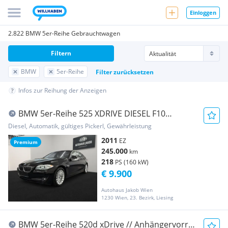
Einloggen
2.822 BMW 5er-Reihe Gebrauchtwagen
Filtern
BMW
5er-Reihe
Filter zurücksetzen
Infos zur Reihung der Anzeigen
BMW 5er-Reihe 525 XDRIVE DIESEL F10
****AUTOMATIK-TEMPOMAT-KA...
Diesel, Automatik, gültiges Pickerl, Gewährleistung
2011
EZ
Premium
245.000
km
218
PS (160 kW)
€ 9.900
Autohaus Jakob Wien
1230 Wien, 23. Bezirk, Liesing
BMW 5er-Reihe 520d xDrive // Anhängervorr.//