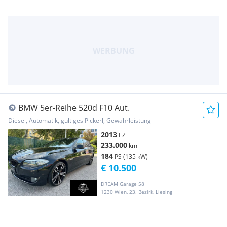
BMW 5er-Reihe 520d F10 Aut.
Diesel, Automatik, gültiges Pickerl, Gewährleistung
2013
EZ
233.000
km
184
PS (135 kW)
€ 10.500
DREAM Garage 58
1230 Wien, 23. Bezirk, Liesing