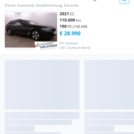
Sportsitze//
Diesel, Automatik, Gewährleistung, Garantie
2021
EZ
110.000
km
190
PS (140 kW)
€ 28.990
KFZ Üblacker
3361 Aschbach-Markt