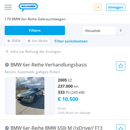
Einloggen
179 BMW 6er-Reihe Gebrauchtwagen
Filtern
BMW
6er-Reihe
Filter zurücksetzen
Infos zur Reihung der Anzeigen
BMW 6er-Reihe Verhandlungsbasis
Benzin, Automatik, gültiges Pickerl
2005
EZ
237.000
km
333
PS (245 kW)
€ 10.500
Privat
2345 Brunn am Gebirge
BMW 6er-Reihe BMW 650i M //xDrive// F13