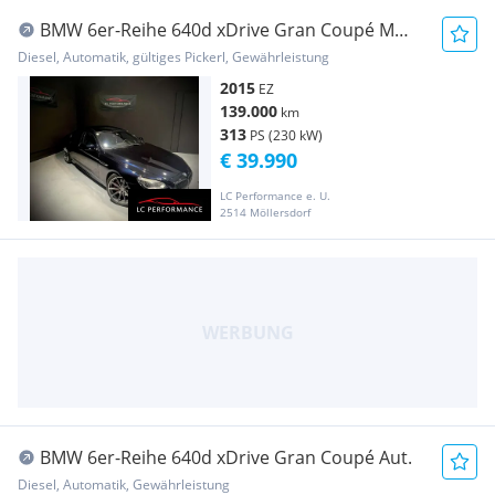
BMW 6er-Reihe 640d xDrive Gran Coupé M
Sport Edition Aut.
Diesel, Automatik, gültiges Pickerl, Gewährleistung
2015
EZ
139.000
km
313
PS (230 kW)
€ 39.990
LC Performance e. U.
2514 Möllersdorf
BMW 6er-Reihe 640d xDrive Gran Coupé Aut.
Diesel, Automatik, Gewährleistung