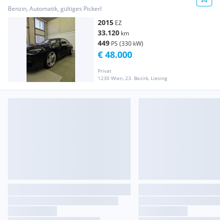
Benzin, Automatik, gültiges Pickerl
2015
EZ
33.120
km
449
PS (330 kW)
€ 48.000
Privat
1230 Wien, 23. Bezirk, Liesing