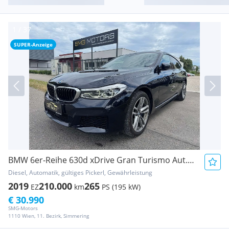
SUPER-Anzeige
BMW 6er-Reihe 630d xDrive Gran Turismo Aut. M-PAKET AB WERK V...
Diesel, Automatik, gültiges Pickerl, Gewährleistung
2019
210.000
265
EZ
km
PS (195 kW)
€ 30.990
SMG-Motors
1110 Wien, 11. Bezirk, Simmering