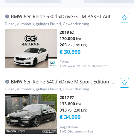
BMW 6er-Reihe 630d xDrive GT M-PAKET Aut.
Diesel, Automatik, gültiges Pickerl, Gewährleistung
2019
EZ
170.000
km
265
PS (195 kW)
€ 30.990
Autogg
1220 Wien, 22. Bezirk, Donaustadt
BMW 6er-Reihe 640d xDrive M Sport Edition -
Softclose - Totw...
Diesel, Automatik, gültiges Pickerl, Gewährleistung
2017
EZ
133.800
km
313
PS (230 kW)
€ 34.990
Wagentraum
5162 Obertrum am See