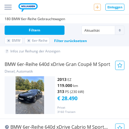
Einloggen
180 BMW 6er-Reihe Gebrauchtwagen
Filtern
BMW
6er-Reihe
Filter zurücksetzen
Infos zur Reihung der Anzeigen
BMW 6er-Reihe 640d xDrive Gran Coupé M Sport
Diesel, Automatik
2013
EZ
119.000
km
313
PS (230 kW)
€ 28.490
Privat
3160 Traisen
BMW 6er-Reihe 640d xDrive Cabrio M Sport