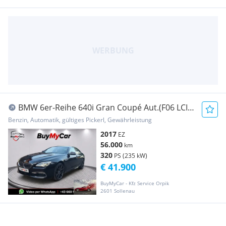
BMW 6er-Reihe 640i Gran Coupé Aut.(F06 LCI
FACELIFT)
Benzin, Automatik, gültiges Pickerl, Gewährleistung
2017
EZ
56.000
km
320
PS (235 kW)
€ 41.900
BuyMyCar - Kfz Service Orpik
2601 Sollenau