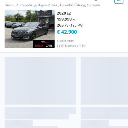
Diesel, Automatik, gültiges Pickerl, Gewährleistung, Garantie
2020
EZ
199.999
km
265
PS (195 kW)
€ 42.900
ENGIN CARS
5280 Braunau am Inn