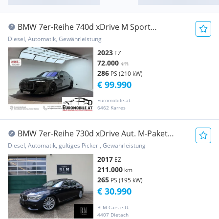
BMW 7er-Reihe 740d xDrive M Sport
*SWAROVSKI*B&W*22"*Sky-Loun...
Diesel, Automatik, Gewährleistung
2023
EZ
72.000
km
286
PS (210 kW)
€ 99.990
Euromobile.at
6462 Karres
BMW 7er-Reihe 730d xDrive Aut. M-Paket
Laserlight, Schiebe, A...
Diesel, Automatik, gültiges Pickerl, Gewährleistung
2017
EZ
211.000
km
265
PS (195 kW)
€ 30.990
BLM Cars e.U.
4407 Dietach