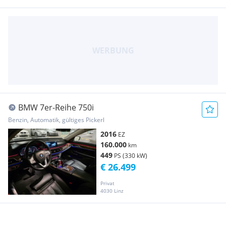
BMW 7er-Reihe 750i
Benzin, Automatik, gültiges Pickerl
2016
EZ
160.000
km
449
PS (330 kW)
€ 26.499
Privat
4030 Linz