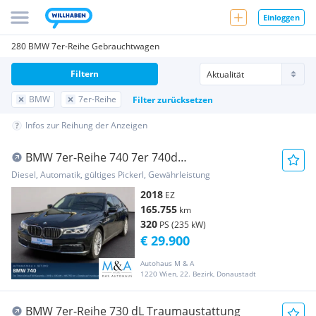
Einloggen
280 BMW 7er-Reihe Gebrauchtwagen
Filtern
BMW
7er-Reihe
Filter zurücksetzen
Infos zur Reihung der Anzeigen
BMW 7er-Reihe 740 7er 740d
xDrive/TOP/Garantie
Diesel, Automatik, gültiges Pickerl, Gewährleistung
2018
EZ
165.755
km
320
PS (235 kW)
€ 29.900
Autohaus M & A
1220 Wien, 22. Bezirk, Donaustadt
BMW 7er-Reihe 730 dL Traumaustattung