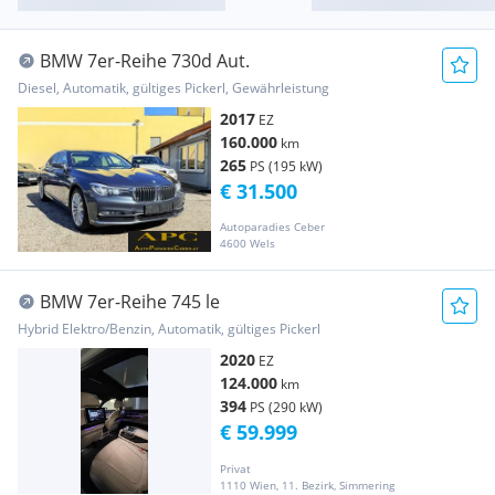
BMW 7er-Reihe 730d Aut.
Diesel, Automatik, gültiges Pickerl, Gewährleistung
2017
EZ
160.000
km
265
PS (195 kW)
€ 31.500
Autoparadies Ceber
4600 Wels
BMW 7er-Reihe 745 le
Hybrid Elektro/Benzin, Automatik, gültiges Pickerl
2020
EZ
124.000
km
394
PS (290 kW)
€ 59.999
Privat
1110 Wien, 11. Bezirk, Simmering