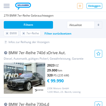
Einloggen
279 BMW 7er-Reihe Gebrauchtwagen
Filtern
BMW
7er-Reihe
Filter zurücksetzen
Infos zur Reihung der Anzeigen
BMW 7er-Reihe 740d xDrive Aut.
Diesel, Automatik, gültiges Pickerl, Gewährleistung, Garantie
2023
EZ
29.000
km
320
PS (235 kW)
€ 99.990
23SK Motors GmbH
1230 Wien, 23. Bezirk, Liesing
BMW 7er-Reihe 730xLd