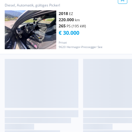
Diesel, Automatik, gültiges Pickerl
2018
EZ
220.000
km
265
PS (195 kW)
€ 30.000
Privat
9620 Hermagor-Pressegger See