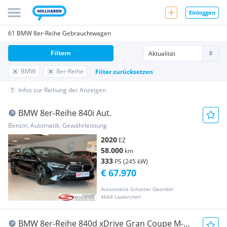
Einloggen
61 BMW 8er-Reihe Gebrauchtwagen
Filtern
BMW
8er-Reihe
Filter zurücksetzen
Infos zur Reihung der Anzeigen
BMW 8er-Reihe 840i Aut.
Benzin, Automatik, Gewährleistung
2020
EZ
58.000
km
333
PS (245 kW)
€ 67.970
Automobile Schuster GesmbH
4664 Laakirchen
BMW 8er-Reihe 840d xDrive Gran Coupe M-