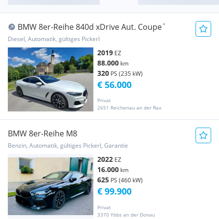
BMW 8er-Reihe 840d xDrive Aut. Coupe`
Diesel, Automatik, gültiges Pickerl
2019
EZ
88.000
km
320
PS (235 kW)
€ 56.000
Privat
2651 Reichenau an der Rax
BMW 8er-Reihe M8
Benzin, Automatik, gültiges Pickerl, Garantie
2022
EZ
16.000
km
625
PS (460 kW)
€ 99.900
Privat
3370 Ybbs an der Donau