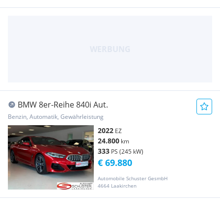
BMW 8er-Reihe 840i Aut.
Benzin, Automatik, Gewährleistung
2022
EZ
24.800
km
333
PS (245 kW)
€ 69.880
Automobile Schuster GesmbH
4664 Laakirchen