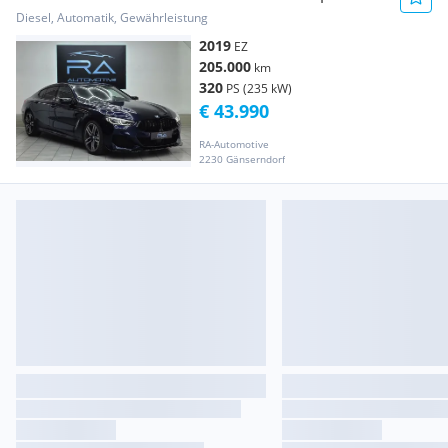
Paket *LASER*SOFTCLOSE...
Diesel, Automatik, Gewährleistung
2019
EZ
205.000
km
320
PS (235 kW)
€ 43.990
RA-Automotive
2230 Gänserndorf