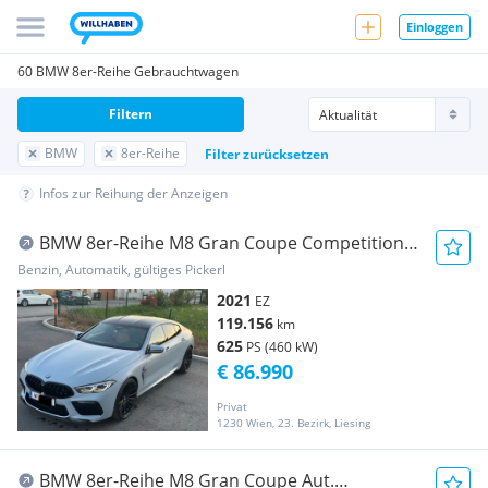
Einloggen
60 BMW 8er-Reihe Gebrauchtwagen
Filtern
BMW
8er-Reihe
Filter zurücksetzen
Infos zur Reihung der Anzeigen
BMW 8er-Reihe M8 Gran Coupe Competition
V-Max
Benzin, Automatik, gültiges Pickerl
2021
EZ
119.156
km
625
PS (460 kW)
€ 86.990
Privat
1230 Wien, 23. Bezirk, Liesing
BMW 8er-Reihe M8 Gran Coupe Aut.