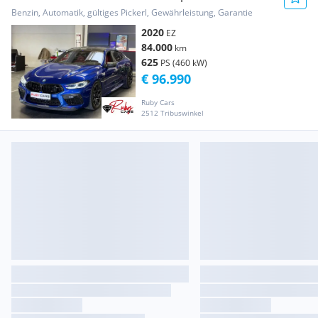
Competition
Benzin, Automatik, gültiges Pickerl, Gewährleistung, Garantie
2020
EZ
84.000
km
625
PS (460 kW)
€ 96.990
Ruby Cars
2512 Tribuswinkel