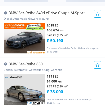
BMW 8er-Reihe 840d xDrive Coupe M-Sport
Aut LASER STANDHZG
Diesel, Automatik, Gewährleistung
2018
EZ
106.674
km
320
PS (235 kW)
€ 50.190
Onlinecars Vertriebs GmbH Gebrauchtwagen-Outlet  Werkstätte  Spenglerei  Lackiererei
8143 Dobl
BMW 8er-Reihe 850
Benzin, Automatik, Gewährleistung, Garantie
1991
EZ
64.000
km
299
PS (220 kW)
€ 38.000
driveME GmbH Autohaus Salzkammergut
4844 Regau