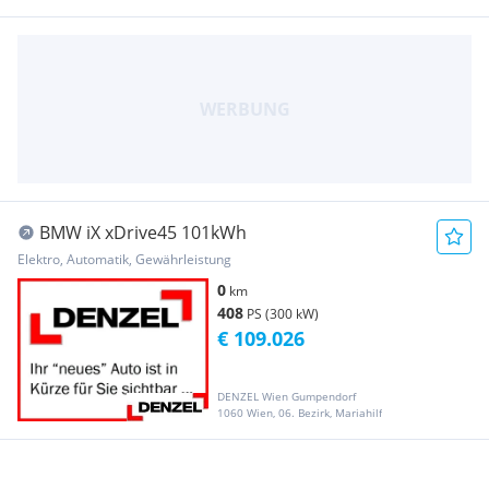
BMW iX xDrive45 101kWh
Elektro, Automatik, Gewährleistung
0
km
408
PS (300 kW)
€ 109.026
DENZEL Wien Gumpendorf
1060 Wien, 06. Bezirk, Mariahilf