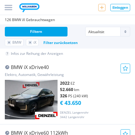
Einloggen
126 BMW iX Gebrauchtwagen
Filtern
BMW
iX
Filter zurücksetzen
Infos zur Reihung der Anzeigen
BMW iX xDrive40
Elektro, Automatik, Gewährleistung
2022
EZ
52.660
km
326
PS (240 kW)
€ 43.650
DENZEL Langenrohr
3442 Langenrohr
BMW iX xDrive60 112kWh