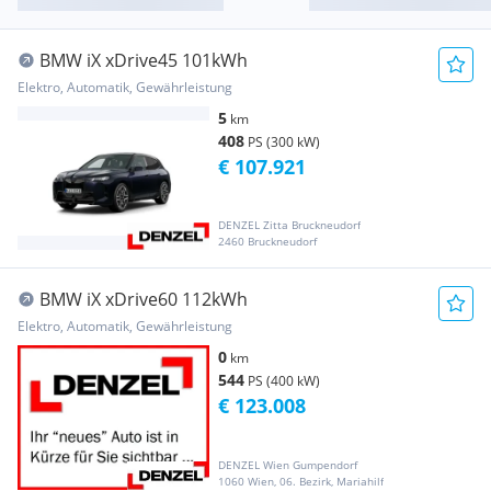
BMW iX xDrive45 101kWh
Elektro, Automatik, Gewährleistung
5
km
408
PS (300 kW)
€ 107.921
DENZEL Zitta Bruckneudorf
2460 Bruckneudorf
BMW iX xDrive60 112kWh
Elektro, Automatik, Gewährleistung
0
km
544
PS (400 kW)
€ 123.008
DENZEL Wien Gumpendorf
1060 Wien, 06. Bezirk, Mariahilf