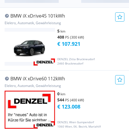
BMW iX xDrive45 101kWh
Elektro, Automatik, Gewährleistung
5
km
408
PS (300 kW)
€ 107.921
DENZEL Zitta Bruckneudorf
2460 Bruckneudorf
BMW iX xDrive60 112kWh
Elektro, Automatik, Gewährleistung
0
km
544
PS (400 kW)
€ 123.008
DENZEL Wien Gumpendorf
1060 Wien, 06. Bezirk, Mariahilf