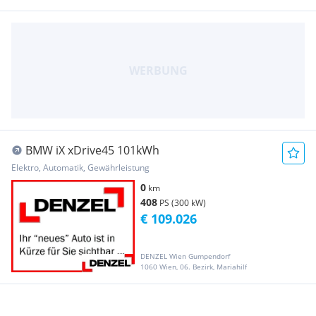
BMW iX xDrive45 101kWh
Elektro, Automatik, Gewährleistung
0
km
408
PS (300 kW)
€ 109.026
DENZEL Wien Gumpendorf
1060 Wien, 06. Bezirk, Mariahilf