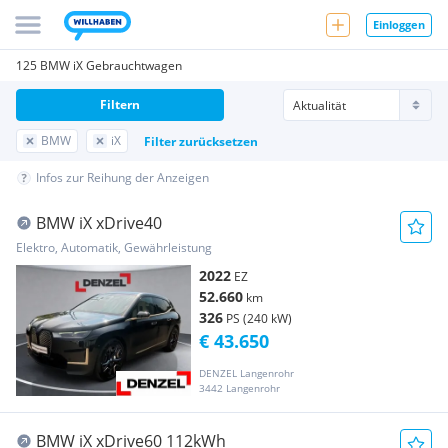
Einloggen
125 BMW iX Gebrauchtwagen
Filtern
BMW
iX
Filter zurücksetzen
Infos zur Reihung der Anzeigen
BMW iX xDrive40
Elektro, Automatik, Gewährleistung
2022
EZ
52.660
km
326
PS (240 kW)
€ 43.650
DENZEL Langenrohr
3442 Langenrohr
BMW iX xDrive60 112kWh