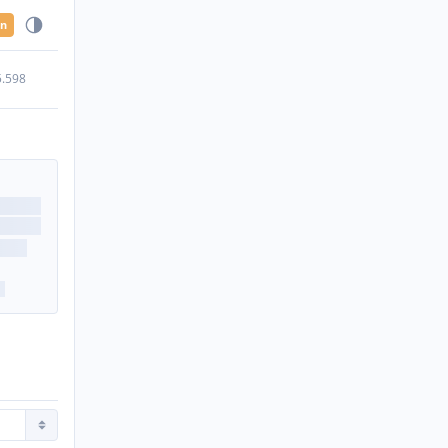
en
5.598