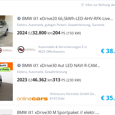
Infos zur Reihung d
BMW iX1 eDrive20 66,5kWh-LED-AHV-RFK-Live
Cockpit P...
Elektro, Automatik, gültiges Pickerl, Gewährleistung, Garantie
2024
32.800
204
EZ
km
PS (150 kW)
Automobile & Versicherungen E.U.
€ 38
4625 Offenhausen
BMW iX1 xDrive30 Aut LED NAVI R-CAM
SITZHZG ASSIST
Elektro, Automatik, Gewährleistung
2023
46.362
313
EZ
km
PS (230 kW)
Onlinecars Vertriebs GmbH Gebrauchtwagen-Outlet  Werkstätte  Spenglerei  Lackiererei
€ 35
8143 Dobl
BMW iX1 xDrive30 M Sportpaket // elektr.