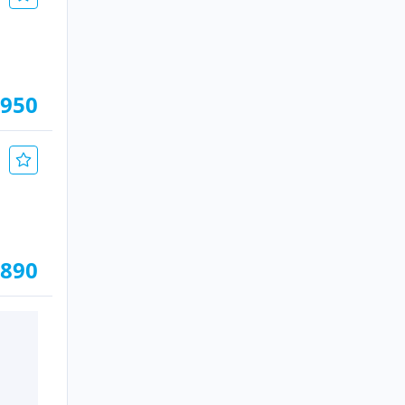
.950
.890