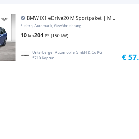
BMW iX1 eDrive20 M Sportpaket | M
Sportpaket Pro | ...
Elektro, Automatik, Gewährleistung
10
204
km
PS (150 kW)
Unterberger Automobile GmbH & Co KG
€ 57
5710 Kaprun