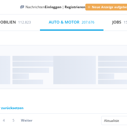
Nachrichten
Einloggen
|
Registrieren
Neue Anzeige aufgeb
OBILIEN
AUTO & MOTOR
JOBS
112.823
207.676
1
r zurücksetzen
4
5
Weiter