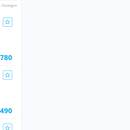
er Anzeigen
.780
.490