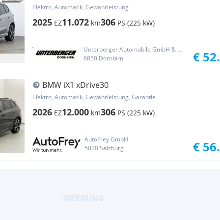
Anhängerku...
Elektro, Automatik, Gewährleistung
2025
11.072
306
EZ
km
PS (225 kW)
Unterberger Automobile GmbH & Co KG
€ 52
6850 Dornbirn
BMW iX1 xDrive30
Elektro, Automatik, Gewährleistung, Garantie
2026
12.000
306
EZ
km
PS (225 kW)
AutoFrey GmbH
€ 56
5020 Salzburg