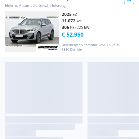
Anhängerku...
Elektro, Automatik, Gewährleistung
2025
EZ
11.072
km
306
PS (225 kW)
€ 52.950
Unterberger Automobile GmbH & Co KG
6850 Dornbirn