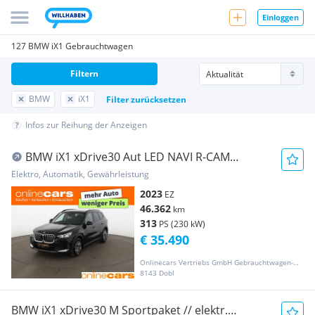
Einloggen
127 BMW iX1 Gebrauchtwagen
Filtern
BMW
iX1
Filter zurücksetzen
Infos zur Reihung der Anzeigen
BMW iX1 xDrive30 Aut LED NAVI R-CAM
SITZHZG ASSIST
Elektro, Automatik, Gewährleistung
2023
EZ
46.362
km
313
PS (230 kW)
€ 35.490
Onlinecars Vertriebs GmbH Gebrauchtwagen-Outlet  Werkstätte  Spenglerei  Lackiererei
8143 Dobl
BMW iX1 xDrive30 M Sportpaket // elektr.