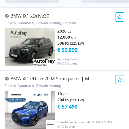
BMW iX1 xDrive30
Elektro, Automatik, Gewährleistung, Garantie
2026
EZ
12.000
km
306
PS (225 kW)
€ 56.890
AutoFrey GmbH
5020 Salzburg
BMW iX1 eDrive20 M Sportpaket | M
Sportpaket Pro | ...
Elektro, Automatik, Gewährleistung
10
km
204
PS (150 kW)
€ 57.490
Unterberger Automobile GmbH & Co KG
5710 Kaprun