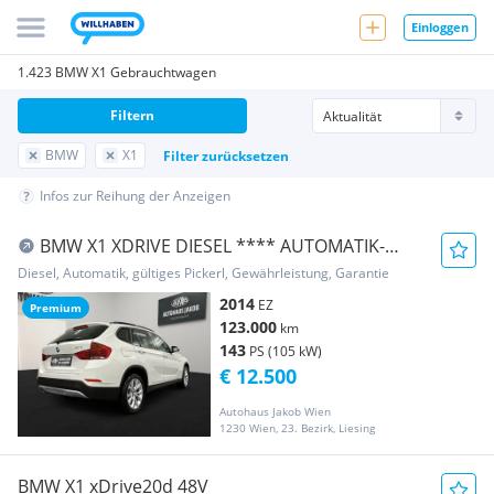
Einloggen
1.423 BMW X1 Gebrauchtwagen
Filtern
BMW
X1
Filter zurücksetzen
Infos zur Reihung der Anzeigen
BMW X1 XDRIVE DIESEL **** AUTOMATIK-
TEMPOMAT-LEDER ...
Diesel, Automatik, gültiges Pickerl, Gewährleistung, Garantie
2014
EZ
Premium
123.000
km
143
PS (105 kW)
€ 12.500
Autohaus Jakob Wien
1230 Wien, 23. Bezirk, Liesing
BMW X1 xDrive20d 48V