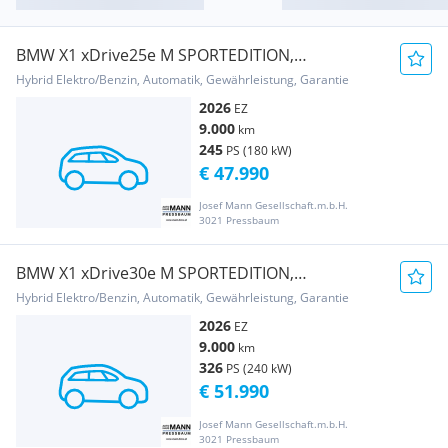
BMW X1 xDrive25e M SPORTEDITION,
PREMIUMPAKET
Hybrid Elektro/Benzin, Automatik, Gewährleistung, Garantie
2026
EZ
9.000
km
245
PS (180 kW)
€ 47.990
Josef Mann Gesellschaft.m.b.H.
3021 Pressbaum
BMW X1 xDrive30e M SPORTEDITION,
PREMIUMPAKET
Hybrid Elektro/Benzin, Automatik, Gewährleistung, Garantie
2026
EZ
9.000
km
326
PS (240 kW)
€ 51.990
Josef Mann Gesellschaft.m.b.H.
3021 Pressbaum