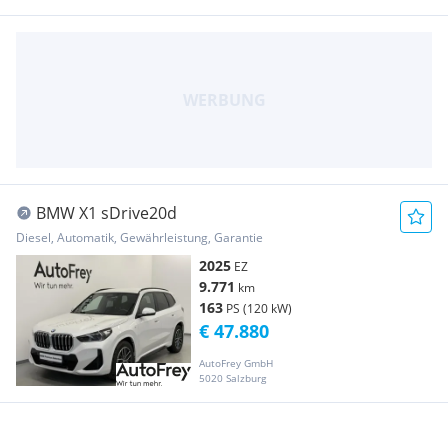
BMW X1 sDrive20d
Diesel, Automatik, Gewährleistung, Garantie
2025
EZ
9.771
km
163
PS (120 kW)
€ 47.880
AutoFrey GmbH
5020 Salzburg