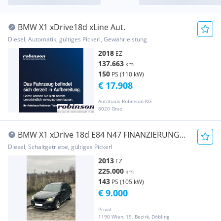
BMW X1 xDrive18d xLine Aut.
Diesel, Automatik, gültiges Pickerl, Gewährleistung
2018
EZ
137.663
km
150
PS (110 kW)
€ 17.908
Autohaus Robinson KG
8020 Graz
BMW X1 xDrive 18d E84 N47 FINANZIERUNG
MÖGLICH!!!
Diesel, Schaltgetriebe, gültiges Pickerl
2013
EZ
225.000
km
143
PS (105 kW)
€ 9.000
Privat
1190 Wien, 19. Bezirk, Döbling