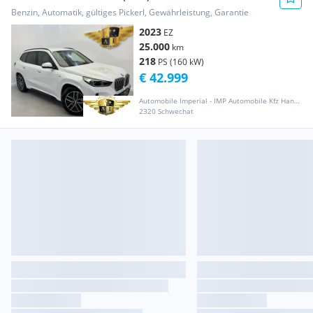
// 1. ...
Benzin, Automatik, gültiges Pickerl, Gewährleistung, Garantie
2023
EZ
25.000
km
218
PS (160 kW)
€ 42.999
Automobile Imperial - IMP Automobile Kfz HandelsgmbH
2320 Schwechat