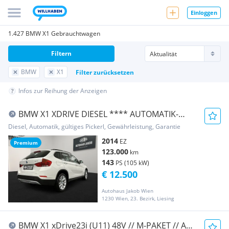
Einloggen
1.427 BMW X1 Gebrauchtwagen
Filtern
BMW
X1
Filter zurücksetzen
Infos zur Reihung der Anzeigen
BMW X1 XDRIVE DIESEL **** AUTOMATIK-
TEMPOMAT-LEDER ...
Diesel, Automatik, gültiges Pickerl, Gewährleistung, Garantie
2014
EZ
Premium
123.000
km
143
PS (105 kW)
€ 12.500
Autohaus Jakob Wien
1230 Wien, 23. Bezirk, Liesing
BMW X1 xDrive23i (U11) 48V // M-PAKET // AHK