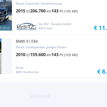
Diesel, Automatik, Gewährleistung
2015
206.700
143
EZ
km
PS (105 kW)
Sitz KFZ - Handels GmbH
€ 11
4053 Haid
BMW X1 E84
Diesel, Schaltgetriebe, gültiges Pickerl
2010
159.600
143
EZ
km
PS (105 kW)
Privat
€ 8
4081 Hartkirchen