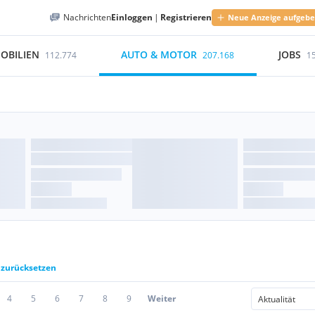
Nachrichten
Einloggen
|
Registrieren
Neue Anzeige aufgeb
OBILIEN
AUTO & MOTOR
JOBS
112.774
207.168
1
r zurücksetzen
4
5
6
7
8
9
Weiter