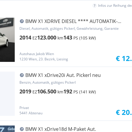
Infos zur Reihung d
BMW X1 XDRIVE DIESEL **** AUTOMATIK-
TEMPOMAT-LEDER ...
Diesel, Automatik, gültiges Pickerl, Gewährleistung, Garantie
2014
123.000
143
EZ
km
PS (105 kW)
Autohaus Jakob Wien
€ 12
1230 Wien, 23. Bezirk, Liesing
BMW X1 xDrive20i Aut. Pickerl neu
Benzin, Automatik, gültiges Pickerl
2019
106.500
192
EZ
km
PS (141 kW)
Privat
€ 20
5441 Abtenau
BMW X1 xDrive18d M-Paket Aut.