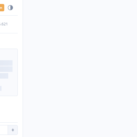
en
5.621