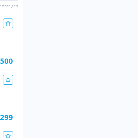
er Anzeigen
.500
.299