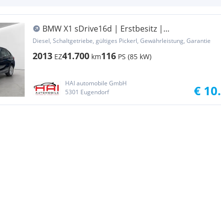
BMW X1 sDrive16d | Erstbesitz |
Klimaautomatik | PD...
Diesel, Schaltgetriebe, gültiges Pickerl, Gewährleistung, Garantie
2013
41.700
116
EZ
km
PS (85 kW)
HAI automobile GmbH
€ 10
5301 Eugendorf