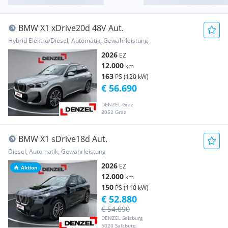
BMW X1 xDrive20d 48V Aut.
Hybrid Elektro/Diesel, Automatik, Gewährleistung
2026
EZ
12.000
km
163
PS (120 kW)
€ 56.690
DENZEL Graz
8052 Graz
BMW X1 sDrive18d Aut.
Diesel, Automatik, Gewährleistung
2026
EZ
Aktion
12.000
km
150
PS (110 kW)
€ 52.880
€ 54.890
DENZEL Salzburg
5020 Salzburg