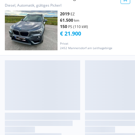
Diesel, Automatik, gültiges Pickerl
2019
EZ
61.500
km
150
PS (110 kW)
€ 21.900
Privat
2452 Mannersdorf am Leithagebirge