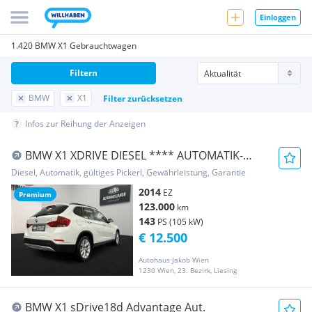
Einloggen
1.420 BMW X1 Gebrauchtwagen
Filtern
BMW
X1
Filter zurücksetzen
Infos zur Reihung der Anzeigen
BMW X1 XDRIVE DIESEL **** AUTOMATIK-
TEMPOMAT-LEDER ...
Diesel, Automatik, gültiges Pickerl, Gewährleistung, Garantie
2014
EZ
Premium
123.000
km
143
PS (105 kW)
€ 12.500
Autohaus Jakob Wien
1230 Wien, 23. Bezirk, Liesing
BMW X1 sDrive18d Advantage Aut.