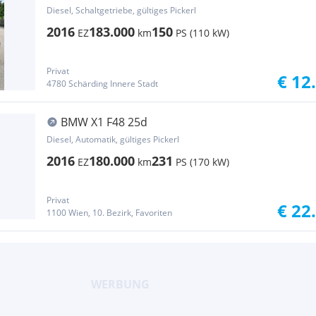
Diesel, Schaltgetriebe, gültiges Pickerl
2016
183.000
150
EZ
km
PS (110 kW)
Privat
€ 12
4780 Schärding Innere Stadt
BMW X1 F48 25d
Diesel, Automatik, gültiges Pickerl
2016
180.000
231
EZ
km
PS (170 kW)
Privat
€ 22
1100 Wien, 10. Bezirk, Favoriten