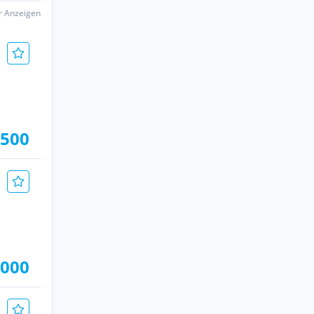
er Anzeigen
.500
.000