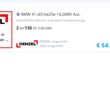
BMW X1 xDrive25e 14,2kWh Aut.
Hybrid Elektro/Benzin, Automatik, Gewährleistung
2
136
km
PS (100 kW)
DENZEL Langenrohr
€ 54
3442 Langenrohr