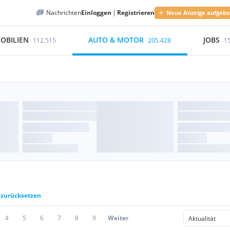
Nachrichten
Einloggen
|
Registrieren
Neue Anzeige aufgeb
OBILIEN
AUTO & MOTOR
JOBS
112.515
205.428
1
r zurücksetzen
4
5
6
7
8
9
Weiter