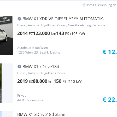
Infos zur Reihung d
BMW X1 XDRIVE DIESEL **** AUTOMATIK-
TEMPOMAT-LEDER ...
Diesel, Automatik, gültiges Pickerl, Gewährleistung, Garantie
2014
123.000
143
EZ
km
PS (105 kW)
Autohaus Jakob Wien
€ 12
1230 Wien, 23. Bezirk, Liesing
BMW X1 xDrive18d
Diesel, Automatik, gültiges Pickerl
2019
88.000
150
EZ
km
PS (110 kW)
Privat
€ 22
4431 Haidershofen
BMW X1 xDrive18d xLine