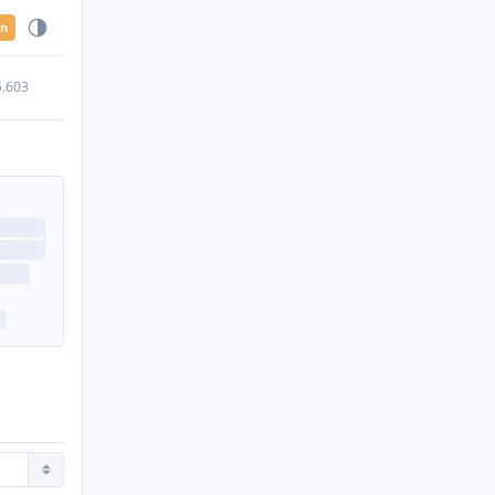
en
5.603