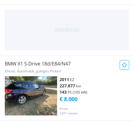
BMW X1 S-Drive 18d/E84/N47
Diesel, Automatik, gültiges Pickerl
2011
EZ
227.877
km
143
PS (105 kW)
€ 8.000
Privat
2291 Lassee