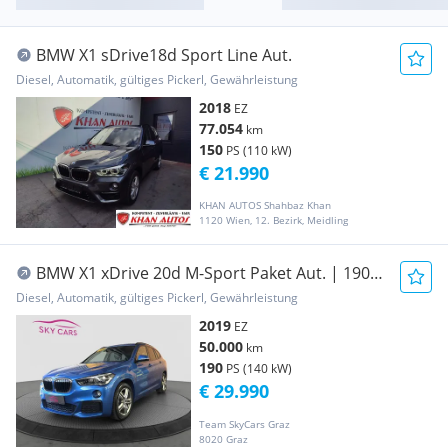
BMW X1 sDrive18d Sport Line Aut.
Diesel, Automatik, gültiges Pickerl, Gewährleistung
2018
EZ
77.054
km
150
PS (110 kW)
€ 21.990
KHAN AUTOS Shahbaz Khan
1120 Wien, 12. Bezirk, Meidling
BMW X1 xDrive 20d M-Sport Paket Aut. | 190
PS | 50....
Diesel, Automatik, gültiges Pickerl, Gewährleistung
2019
EZ
50.000
km
190
PS (140 kW)
€ 29.990
Team SkyCars Graz
8020 Graz