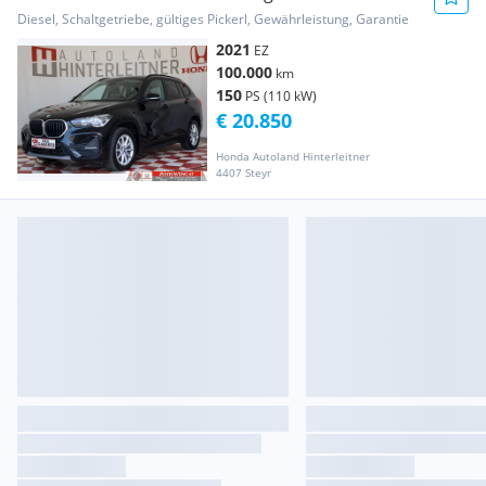
PDC
Diesel, Schaltgetriebe, gültiges Pickerl, Gewährleistung, Garantie
2021
EZ
100.000
km
150
PS (110 kW)
€ 20.850
Honda Autoland Hinterleitner
4407 Steyr