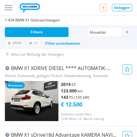
Einloggen
1.434 BMW X1 Gebrauchtwagen
Filtern
BMW
X1
Filter zurücksetzen
Infos zur Reihung der Anzeigen
BMW X1 XDRIVE DIESEL **** AUTOMATIK-
TEMPOMAT-LEDER ...
Diesel, Automatik, gültiges Pickerl, Gewährleistung, Garantie
2014
EZ
Premium
123.000
km
143
PS (105 kW)
€ 12.500
Autohaus Jakob Wien
1230 Wien, 23. Bezirk, Liesing
BMW X1 sDrive18d Advantage KAMERA NAVI