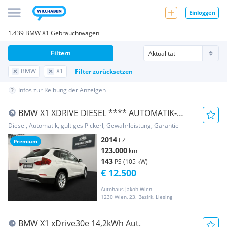
Einloggen
1.439 BMW X1 Gebrauchtwagen
Filtern
BMW
X1
Filter zurücksetzen
Infos zur Reihung der Anzeigen
BMW X1 XDRIVE DIESEL **** AUTOMATIK-
TEMPOMAT-LEDER ...
Diesel, Automatik, gültiges Pickerl, Gewährleistung, Garantie
2014
EZ
Premium
123.000
km
143
PS (105 kW)
€ 12.500
Autohaus Jakob Wien
1230 Wien, 23. Bezirk, Liesing
BMW X1 xDrive30e 14,2kWh Aut.