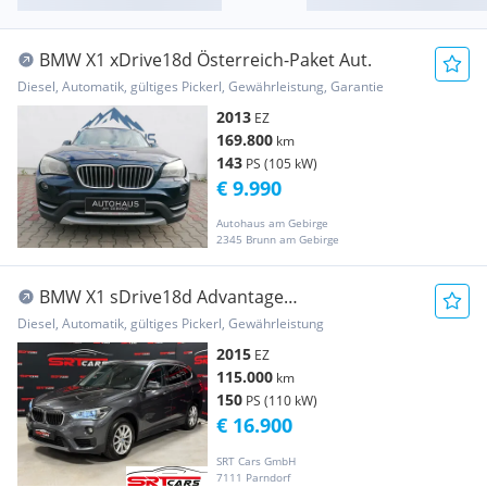
BMW X1 xDrive18d Österreich-Paket Aut.
Diesel, Automatik, gültiges Pickerl, Gewährleistung, Garantie
2013
EZ
169.800
km
143
PS (105 kW)
€ 9.990
Autohaus am Gebirge
2345 Brunn am Gebirge
BMW X1 sDrive18d Advantage
Aut.*1.BESITZ*Navi*LED
Diesel, Automatik, gültiges Pickerl, Gewährleistung
2015
EZ
115.000
km
150
PS (110 kW)
€ 16.900
SRT Cars GmbH
7111 Parndorf