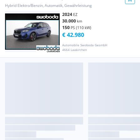
Hybrid Elektro/Benzin, Automatik, Gewährleistung
2024
EZ
30.000
km
150
PS (110 kW)
€ 42.980
Automobile Swoboda GesmbH
4664 Laakirchen