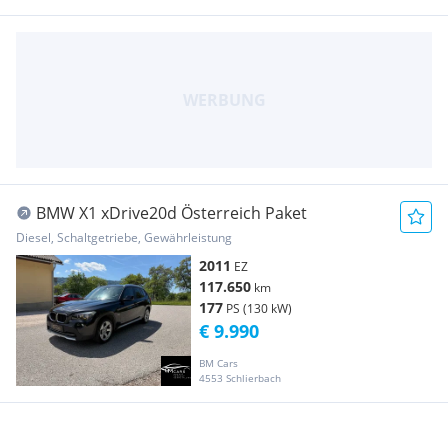
BMW X1 xDrive20d Österreich Paket
Diesel, Schaltgetriebe, Gewährleistung
2011
EZ
117.650
km
177
PS (130 kW)
€ 9.990
BM Cars
4553 Schlierbach