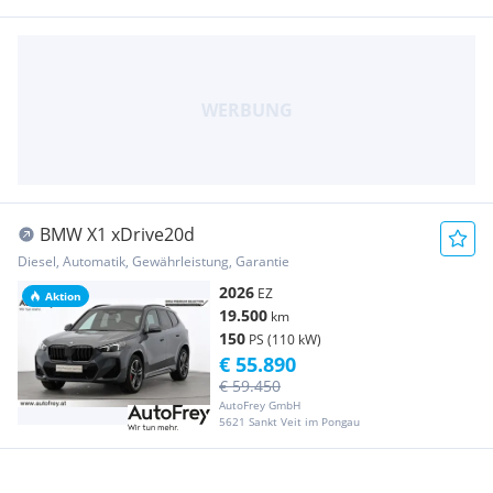
BMW X1 xDrive20d
Diesel, Automatik, Gewährleistung, Garantie
2026
EZ
Aktion
19.500
km
150
PS (110 kW)
€ 55.890
€ 59.450
AutoFrey GmbH
5621 Sankt Veit im Pongau