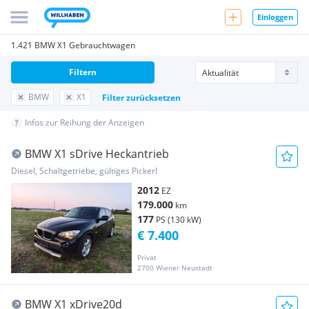
Einloggen
1.421 BMW X1 Gebrauchtwagen
Filtern
BMW
X1
Filter zurücksetzen
Infos zur Reihung der Anzeigen
BMW X1 sDrive Heckantrieb
Diesel, Schaltgetriebe, gültiges Pickerl
2012
EZ
179.000
km
177
PS (130 kW)
€ 7.400
Privat
2700 Wiener Neustadt
BMW X1 xDrive20d