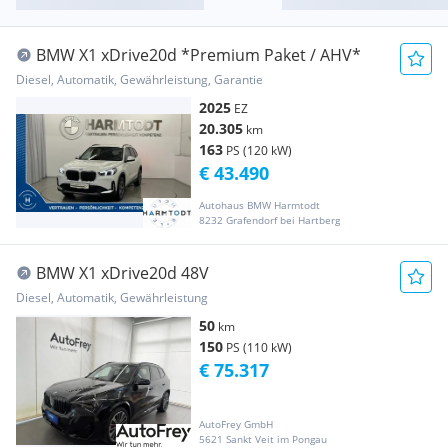
BMW X1 xDrive20d *Premium Paket / AHV*
Diesel, Automatik, Gewährleistung, Garantie
2025
EZ
20.305
km
163
PS (120 kW)
€ 43.490
Autohaus BMW Harmtodt
8232 Grafendorf bei Hartberg
BMW X1 xDrive20d 48V
Diesel, Automatik, Gewährleistung
50
km
150
PS (110 kW)
€ 75.317
AutoFrey GmbH
5621 Sankt Veit im Pongau