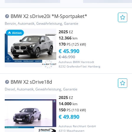
BMW X2 sDrive20i *M-Sportpaket*
Benzin, Automatik, Gewährleistung, Garantie
2025
EZ
Aktion
12.366
km
170
PS (125 kW)
€ 45.990
€ 46.990
Autohaus BMW Harmtodt
8232 Grafendorf bei Hartberg
BMW X2 sDrive18d
Diesel, Automatik, Gewährleistung, Garantie
2025
EZ
14.000
km
150
PS (110 kW)
€ 49.890
Autohaus Reichhart GmbH
4310 Mauthausen