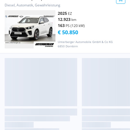
Anhängerkupplung // ...
Diesel, Automatik, Gewährleistung
2025
EZ
12.923
km
163
PS (120 kW)
€ 50.850
Unterberger Automobile GmbH & Co KG
6850 Dornbirn