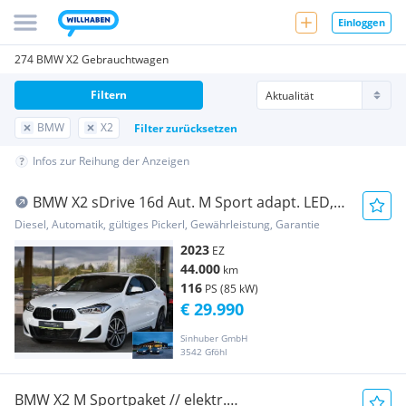
Einloggen
274 BMW X2 Gebrauchtwagen
Filtern
BMW
X2
Filter zurücksetzen
Infos zur Reihung der Anzeigen
BMW X2 sDrive 16d Aut. M Sport adapt. LED,
HeadUp, ...
Diesel, Automatik, gültiges Pickerl, Gewährleistung, Garantie
2023
EZ
44.000
km
116
PS (85 kW)
€ 29.990
Sinhuber GmbH
3542 Gföhl
BMW X2 M Sportpaket // elektr.