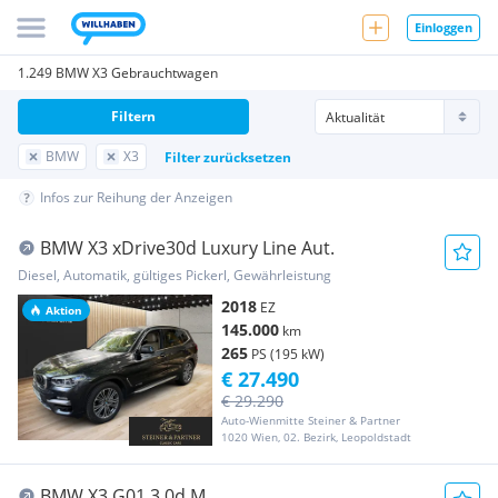
Einloggen
1.249 BMW X3 Gebrauchtwagen
Filtern
BMW
X3
Filter zurücksetzen
Infos zur Reihung der Anzeigen
BMW X3 xDrive30d Luxury Line Aut.
Diesel, Automatik, gültiges Pickerl, Gewährleistung
2018
EZ
Aktion
145.000
km
265
PS (195 kW)
€ 27.490
€ 29.290
Auto-Wienmitte Steiner & Partner
1020 Wien, 02. Bezirk, Leopoldstadt
BMW X3 G01 3.0d M