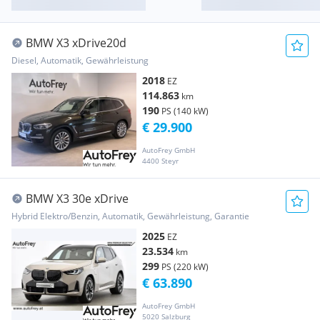
BMW X3 xDrive20d
Diesel, Automatik, Gewährleistung
2018
EZ
114.863
km
190
PS (140 kW)
€ 29.900
AutoFrey GmbH
4400 Steyr
BMW X3 30e xDrive
Hybrid Elektro/Benzin, Automatik, Gewährleistung, Garantie
2025
EZ
23.534
km
299
PS (220 kW)
€ 63.890
AutoFrey GmbH
5020 Salzburg