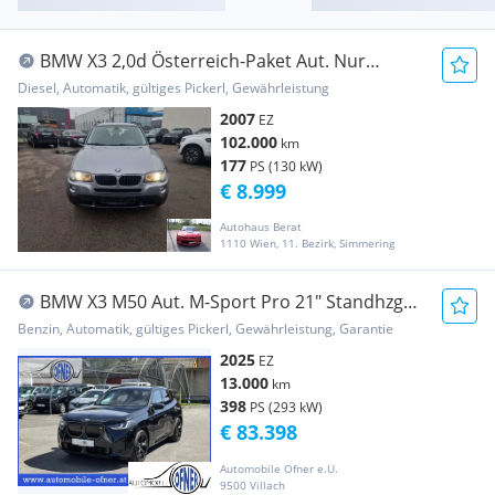
BMW X3 2,0d Österreich-Paket Aut. Nur
102000 km
Diesel, Automatik, gültiges Pickerl, Gewährleistung
2007
EZ
102.000
km
177
PS (130 kW)
€ 8.999
Autohaus Berat
1110 Wien, 11. Bezirk, Simmering
BMW X3 M50 Aut. M-Sport Pro 21" Standhzg
Pano Drivi...
Benzin, Automatik, gültiges Pickerl, Gewährleistung, Garantie
2025
EZ
13.000
km
398
PS (293 kW)
€ 83.398
Automobile Ofner e.U.
9500 Villach