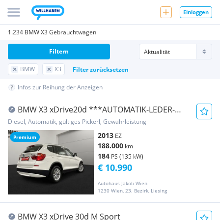
Einloggen
1.234 BMW X3 Gebrauchtwagen
Filtern
BMW
X3
Filter zurücksetzen
Infos zur Reihung der Anzeigen
BMW X3 xDrive20d ***AUTOMATIK-LEDER-
TEMPOMAT-PDC***...
Diesel, Automatik, gültiges Pickerl, Gewährleistung
2013
EZ
Premium
188.000
km
184
PS (135 kW)
€ 10.990
Autohaus Jakob Wien
1230 Wien, 23. Bezirk, Liesing
BMW X3 xDrive 30d M Sport