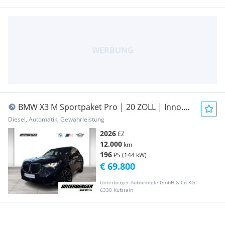
BMW X3 M Sportpaket Pro | 20 ZOLL | Inno.
Pakekt | ...
Diesel, Automatik, Gewährleistung
2026
EZ
12.000
km
196
PS (144 kW)
€ 69.800
Unterberger Automobile GmbH & Co KG
6330 Kufstein