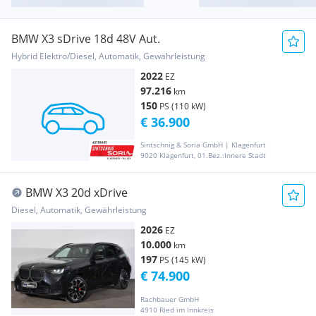
BMW X3 sDrive 18d 48V Aut.
Hybrid Elektro/Diesel, Automatik, Gewährleistung
2022
EZ
97.216
km
150
PS (110 kW)
€ 36.900
Sintschnig & Soria GmbH | Klagenfurt
9020 Klagenfurt, 01.Bez.:Innere Stadt
BMW X3 20d xDrive
Diesel, Automatik, Gewährleistung
2026
EZ
10.000
km
197
PS (145 kW)
€ 74.900
Rachbauer GmbH
4910 Ried im Innkreis