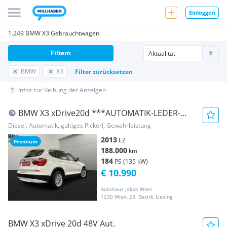
Einloggen
1.249 BMW X3 Gebrauchtwagen
Filtern
BMW
X3
Filter zurücksetzen
Infos zur Reihung der Anzeigen
BMW X3 xDrive20d ***AUTOMATIK-LEDER-
TEMPOMAT-PDC***...
Diesel, Automatik, gültiges Pickerl, Gewährleistung
2013
EZ
Premium
188.000
km
184
PS (135 kW)
€ 10.990
Autohaus Jakob Wien
1230 Wien, 23. Bezirk, Liesing
BMW X3 xDrive 20d 48V Aut.