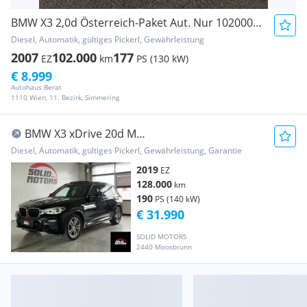
BMW X3 2,0d Österreich-Paket Aut. Nur 102000 km
Diesel, Automatik, gültiges Pickerl, Gewährleistung
2007
102.000
177
EZ
km
PS (130 kW)
€ 8.999
Autohaus Berat
1110 Wien, 11. Bezirk, Simmering
BMW X3 xDrive 20d M
Sport**VERKAUFT**/Pano/HUD/360°...
Diesel, Automatik, gültiges Pickerl, Gewährleistung, Garantie
2019
EZ
128.000
km
190
PS (140 kW)
€ 31.990
SOLID MOTORS
2440 Moosbrunn