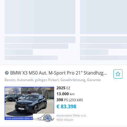
BMW X3 M50 Aut. M-Sport Pro 21" Standhzg
Pano Drivi...
Benzin, Automatik, gültiges Pickerl, Gewährleistung, Garantie
2025
EZ
13.000
km
398
PS (293 kW)
€ 83.398
Automobile Ofner e.U.
9500 Villach