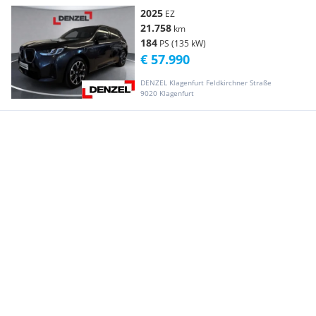
2025
EZ
21.758
km
184
PS (135 kW)
€ 57.990
DENZEL Klagenfurt Feldkirchner Straße
9020 Klagenfurt