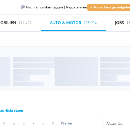
Nachrichten
Einloggen
|
Registrieren
Neue Anzeige aufgeb
OBILIEN
AUTO & MOTOR
JOBS
112.437
205.004
1
r zurücksetzen
4
5
6
7
8
9
Weiter