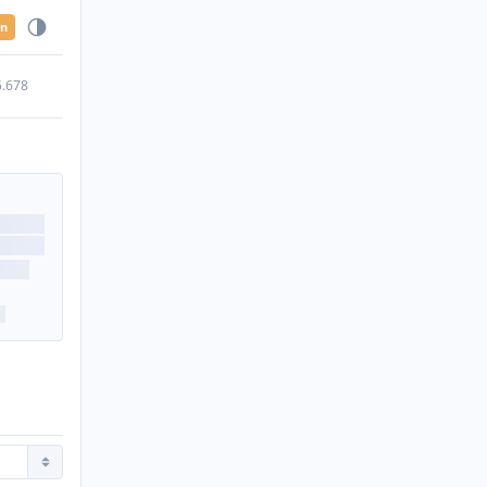
en
5.678