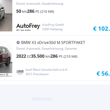
Diesel, Automatik, Gewährleistung
50
286
km
PS (210 kW)
AutoFrey GmbH
€ 102
5300 Hallwang
BMW X3 xDrive30d M SPORTPAKET
Diesel, Automatik, Gewährleistung, Garantie
2022
35.500
286
EZ
km
PS (210 kW)
Josef Mann Gesellschaft.m.b.H.
€ 56
3021 Pressbaum