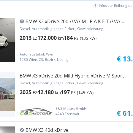
Infos zur Reihung d
BMW X3 xDrive 20d ////// M - P A K E T //////.
AUT...
Diesel, Automatik, gültiges Pickerl, Gewährleistung
2013
172.000
184
EZ
km
PS (135 kW)
Autohaus Jakob Wien
€ 13
1230 Wien, 23. Bezirk, Liesing
BMW X3 xDrive 20d Mild Hybrid xDrive M Sport
Diesel, Automatik, gültiges Pickerl, Gewährleistung
2025
42.180
197
EZ
km
PS (145 kW)
E&S Motors GmbH
€ 61
4240 Freistadt
BMW X3 40d xDrive