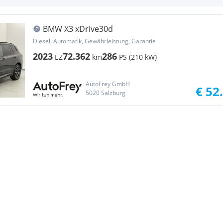
BMW X3 xDrive30d
Diesel, Automatik, Gewährleistung, Garantie
2023
72.362
286
EZ
km
PS (210 kW)
AutoFrey GmbH
€ 52
5020 Salzburg