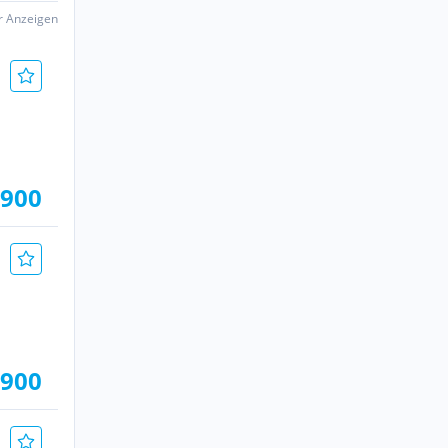
er Anzeigen
.900
.900