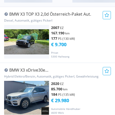
BMW X3 TOP X3 2,0d Österreich-Paket Aut.
Diesel, Automatik, gültiges Pickerl
2007
EZ
167.190
km
177
PS (130 kW)
€ 9.700
Privat
5300 Hallwang
BMW X3 xDrive30e
XLINE/AD.LED/HIFI/HEADUP/PARKASS/L...
Hybrid Elektro/Benzin, Automatik, gültiges Pickerl, Gewährleistung
2020
EZ
85.700
km
184
PS (135 kW)
€ 29.980
Automobile Händlhuber
4600 Wels