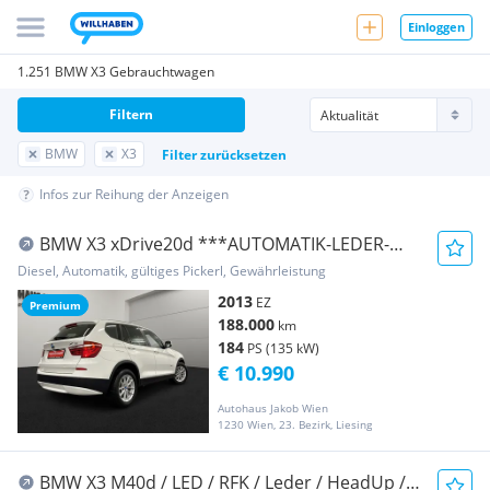
Einloggen
1.251 BMW X3 Gebrauchtwagen
Filtern
BMW
X3
Filter zurücksetzen
Infos zur Reihung der Anzeigen
BMW X3 xDrive20d ***AUTOMATIK-LEDER-
TEMPOMAT-PDC***...
Diesel, Automatik, gültiges Pickerl, Gewährleistung
2013
EZ
Premium
188.000
km
184
PS (135 kW)
€ 10.990
Autohaus Jakob Wien
1230 Wien, 23. Bezirk, Liesing
BMW X3 M40d / LED / RFK / Leder / HeadUp /