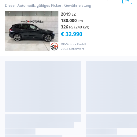
21" / St...
Diesel, Automatik, gültiges Pickerl, Gewährleistung
2019
EZ
180.000
km
326
PS (240 kW)
€ 32.990
DK-Motors GmbH
7502 Unterwart