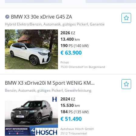
BMW X3 30e xDrive G45 ZA
Hybrid Elektro/Benzin, Automatik, gültiges Pickerl, Garantie
2026
EZ
13.400
km
190
PS (140 kW)
€ 63.900
Privat
7533 Ollersdorf im Burgenland
BMW X3 xDrive20i M Sport WENIG KM
MEGADEAL
Benzin, Automatik, gültiges Pickerl, Gewährleistung
2024
EZ
15.530
km
184
PS (135 kW)
€ 51.490
Autohaus Hösch GmbH
2512 Tribuswinkel