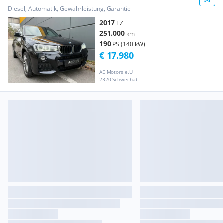
Sport*NAVI*TEMPOMAT*HUD*F1*LE...
Diesel, Automatik, Gewährleistung, Garantie
2017
EZ
251.000
km
190
PS (140 kW)
€ 17.980
AE Motors e.U
2320 Schwechat