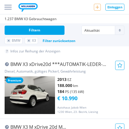
Einloggen
1.237 BMW X3 Gebrauchtwagen
Filtern
BMW
X3
Filter zurücksetzen
Infos zur Reihung der Anzeigen
BMW X3 xDrive20d ***AUTOMATIK-LEDER-
TEMPOMAT-PDC***...
Diesel, Automatik, gültiges Pickerl, Gewährleistung
2013
EZ
Premium
188.000
km
184
PS (135 kW)
€ 10.990
Autohaus Jakob Wien
1230 Wien, 23. Bezirk, Liesing
BMW X3 M xDrive 20d M