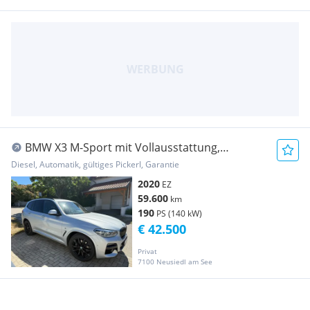
BMW X3 M-Sport mit Vollausstattung,
Panorama etc.
Diesel, Automatik, gültiges Pickerl, Garantie
2020
EZ
59.600
km
190
PS (140 kW)
€ 42.500
Privat
7100 Neusiedl am See