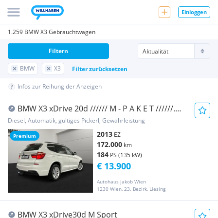
Einloggen
1.259 BMW X3 Gebrauchtwagen
Filtern
BMW
X3
Filter zurücksetzen
Infos zur Reihung der Anzeigen
BMW X3 xDrive 20d ////// M - P A K E T //////.
AUT...
Diesel, Automatik, gültiges Pickerl, Gewährleistung
2013
EZ
Premium
172.000
km
184
PS (135 kW)
€ 13.900
Autohaus Jakob Wien
1230 Wien, 23. Bezirk, Liesing
BMW X3 xDrive30d M Sport