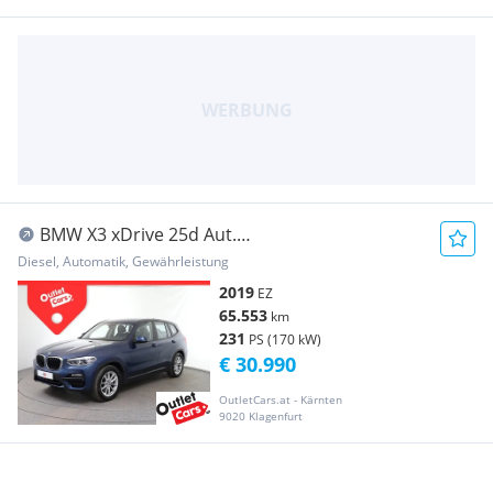
BMW X3 xDrive 25d Aut.
LED+LEDER+NAV+FERNLICHTASSIST
Diesel, Automatik, Gewährleistung
2019
EZ
65.553
km
231
PS (170 kW)
€ 30.990
OutletCars.at - Kärnten
9020 Klagenfurt