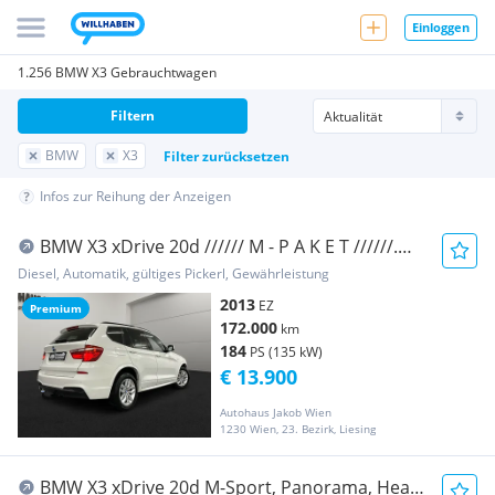
Einloggen
1.256 BMW X3 Gebrauchtwagen
Filtern
BMW
X3
Filter zurücksetzen
Infos zur Reihung der Anzeigen
BMW X3 xDrive 20d ////// M - P A K E T //////.
AUT...
Diesel, Automatik, gültiges Pickerl, Gewährleistung
2013
EZ
Premium
172.000
km
184
PS (135 kW)
€ 13.900
Autohaus Jakob Wien
1230 Wien, 23. Bezirk, Liesing
BMW X3 xDrive 20d M-Sport, Panorama, Head-