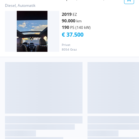
Up
Diesel, Automatik
2019
EZ
90.000
km
190
PS (140 kW)
€ 37.500
Privat
8054 Graz