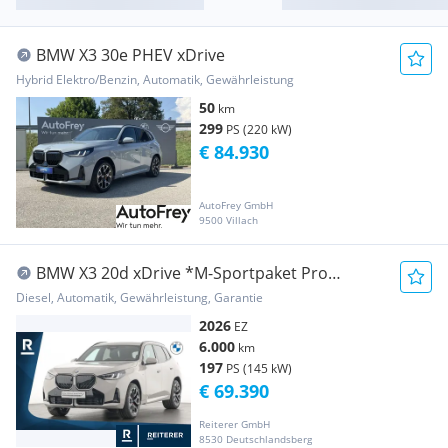
BMW X3 30e PHEV xDrive
Hybrid Elektro/Benzin, Automatik, Gewährleistung
50
km
299
PS (220 kW)
€ 84.930
AutoFrey GmbH
9500 Villach
BMW X3 20d xDrive *M-Sportpaket Pro
*Harman/Kardon ...
Diesel, Automatik, Gewährleistung, Garantie
2026
EZ
6.000
km
197
PS (145 kW)
€ 69.390
Reiterer GmbH
8530 Deutschlandsberg