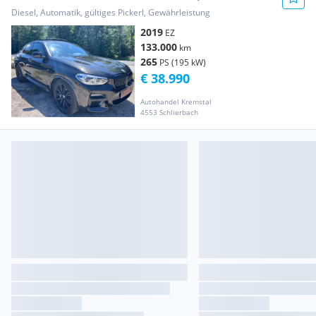
Aussstattung,P...
Diesel, Automatik, gültiges Pickerl, Gewährleistung
2019
EZ
133.000
km
265
PS (195 kW)
€ 38.990
Autohandel Kremstal
4553 Schlierbach