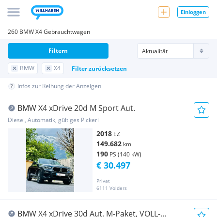
Einloggen
260 BMW X4 Gebrauchtwagen
Filtern
BMW
X4
Filter zurücksetzen
Infos zur Reihung der Anzeigen
BMW X4 xDrive 20d M Sport Aut.
Diesel, Automatik, gültiges Pickerl
2018
EZ
149.682
km
190
PS (140 kW)
€ 30.497
Privat
6111 Volders
BMW X4 xDrive 30d Aut. M-Paket, VOLL-