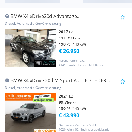
BMW X4 xDrive20d Advantage
*XENON*PDC*NAV*RFK*
Diesel, Automatik, Gewährleistung
2017
EZ
111.790
km
190
PS (140 kW)
€ 26.950
Autohandlerei e.U.
4141 Pfarrkirchen im Mühlkreis
BMW X4 xDrive 20d M-Sport Aut LED LEDER
NAVI SITZHZG
Diesel, Automatik, Gewährleistung
2021
EZ
99.756
km
190
PS (140 kW)
€ 43.990
Onlinecars Vertriebs GmbH
1020 Wien, 02. Bezirk, Leopoldstadt