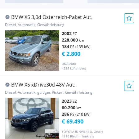
BMW X5 3,0d Österreich-Paket Aut.
Diesel, Automatik, Gewährleistung
2002
EZ
228.000
km
184
PS (135 kW)
€ 2.800
DNA.Auto
4225 Luftenberg
BMW X5 xDrive30d 48V Aut.
Diesel, Automatik, gültiges Pickerl, Gewährleistung
2023
EZ
60.200
km
286
PS (210 kW)
€ 69.490
TOYOTA INNVIERTEL GmbH
4910 Ried im Innkreis