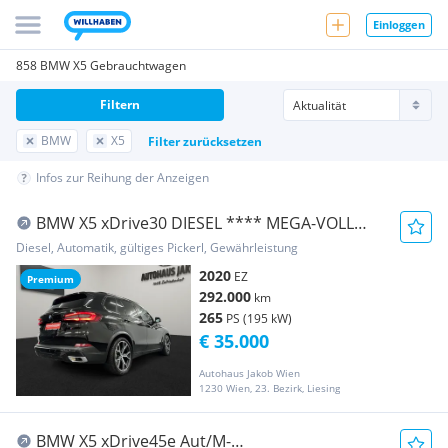
Einloggen
858 BMW X5 Gebrauchtwagen
Filtern
BMW
X5
Filter zurücksetzen
Infos zur Reihung der Anzeigen
BMW X5 xDrive30 DIESEL **** MEGA-VOLL
**** KAMERA-L...
Diesel, Automatik, gültiges Pickerl, Gewährleistung
2020
EZ
Premium
292.000
km
265
PS (195 kW)
€ 35.000
Autohaus Jakob Wien
1230 Wien, 23. Bezirk, Liesing
BMW X5 xDrive45e Aut/M-