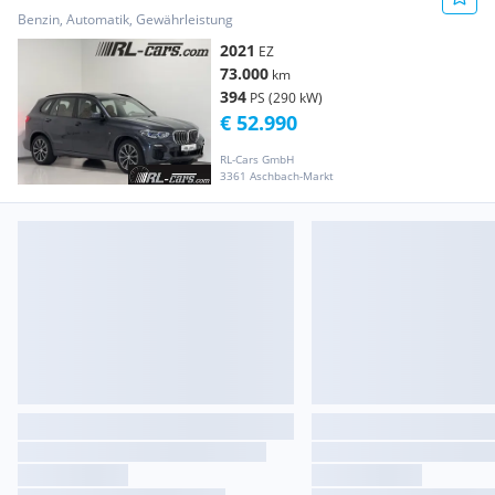
Sport/Panorama/HEAD-UP/Laser...
Benzin, Automatik, Gewährleistung
2021
EZ
73.000
km
394
PS (290 kW)
€ 52.990
RL-Cars GmbH
3361 Aschbach-Markt