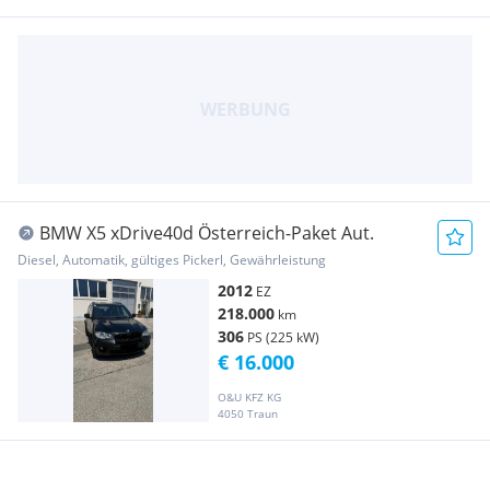
BMW X5 xDrive40d Österreich-Paket Aut.
Diesel, Automatik, gültiges Pickerl, Gewährleistung
2012
EZ
218.000
km
306
PS (225 kW)
€ 16.000
O&U KFZ KG
4050 Traun