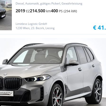
Diesel, Automatik, gültiges Pickerl, Gewährleistung
2019
214.500
400
EZ
km
PS (294 kW)
Limitless Logistic GmbH
€ 41
1230 Wien, 23. Bezirk, Liesing