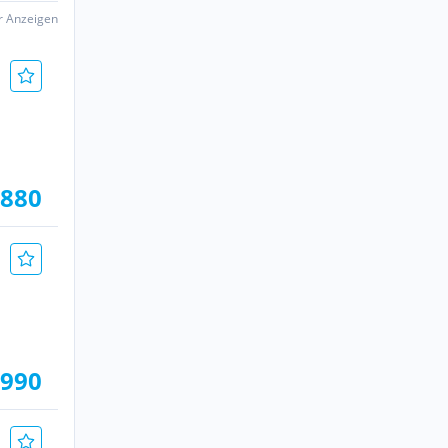
er Anzeigen
.880
.990