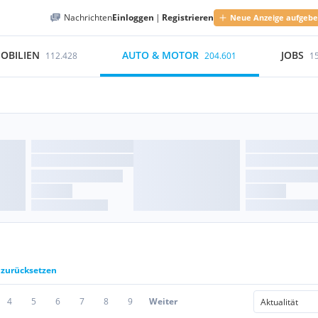
Nachrichten
Einloggen
|
Registrieren
Neue Anzeige aufgeb
OBILIEN
AUTO & MOTOR
JOBS
112.428
204.601
1
r zurücksetzen
4
5
6
7
8
9
Weiter