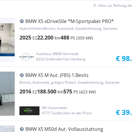
Infos zur Reihung d
BMW X5 xDrive50e *M-Sportpaket PRO*
Hybrid Elektro/Benzin, Automatik, Gewährleistung, Garantie
2025
22.200
488
EZ
km
PS (359 kW)
Autohaus BMW Harmtodt
€ 98
8232 Grafendorf bei Hartberg
BMW X5 M Aut. (F85) 1.Besitz
Benzin, Automatik, gültiges Pickerl, Gewährleistung, Garantie
2016
188.500
575
EZ
km
PS (423 kW)
WS-Automobile
€ 39
4775 Taufkirchen an der Pram
BMW X5 M50d Aut. Vollausstattung