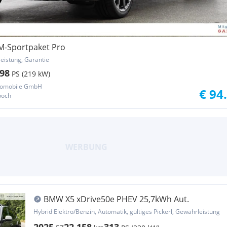
M-Sportpaket Pro
eistung, Garantie
98
PS (219 kW)
tomobile GmbH
€ 94
boch
BMW X5 xDrive50e PHEV 25,7kWh Aut.
Hybrid Elektro/Benzin, Automatik, gültiges Pickerl, Gewährleistung