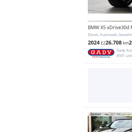
BMW X5 xDrive30d 
Diesel, Automatik, Gewährl
2024
26.708
2
EZ
km
Gady Au
8501 Lie