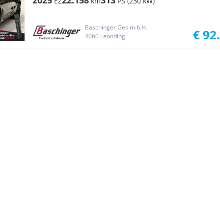
2025
22.158
313
EZ
km
PS (230 kW)
Baschinger Ges.m.b.H.
€ 92
4060 Leonding