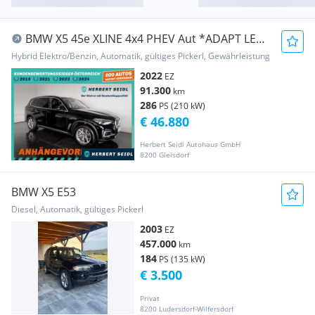
BMW X5 45e XLINE 4x4 PHEV Aut *ADAPT LED /
NAVI / L...
Hybrid Elektro/Benzin, Automatik, gültiges Pickerl, Gewährleistung
2022
EZ
91.300
km
286
PS (210 kW)
€ 46.880
Herbert Seidl Autohaus GmbH
8200 Gleisdorf
BMW X5 E53
Diesel, Automatik, gültiges Pickerl
2003
EZ
457.000
km
184
PS (135 kW)
€ 3.500
Privat
8200 Ludersdorf-Wilfersdorf