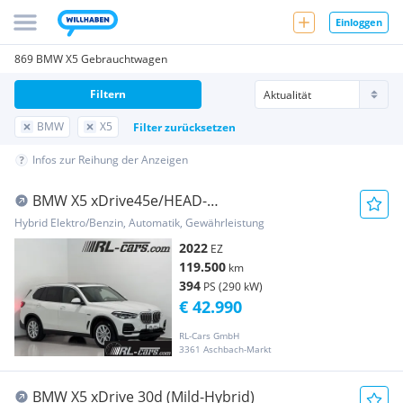
Einloggen
869 BMW X5 Gebrauchtwagen
Filtern
BMW
X5
Filter zurücksetzen
Infos zur Reihung der Anzeigen
BMW X5 xDrive45e/HEAD-
UP/Panorama/Sitzklima/Memory
Hybrid Elektro/Benzin, Automatik, Gewährleistung
2022
EZ
119.500
km
394
PS (290 kW)
€ 42.990
RL-Cars GmbH
3361 Aschbach-Markt
BMW X5 xDrive 30d (Mild-Hybrid)