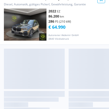
Diesel, Automatik, gültiges Pickerl, Gewährleistung, Garantie
2022
EZ
86.200
km
286
PS (210 kW)
€ 64.990
Autorevier Akdemir GmbH
4840 Vöcklabruck