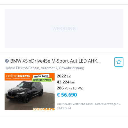
BMW X5 xDrive45e M-Sport Aut LED AHK
RADAR LEDER NAV
Hybrid Elektro/Benzin, Automatik, Gewährleistung
2022
EZ
43.224
km
286
PS (210 kW)
€ 56.690
Onlinecars Vertriebs GmbH Gebrauchtwagen-Outlet  Werkstätte  Spenglerei  Lackiererei
8143 Dobl