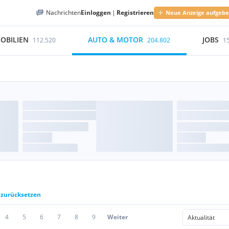
Nachrichten
Einloggen
|
Registrieren
Neue Anzeige aufgeb
OBILIEN
AUTO & MOTOR
JOBS
112.520
204.802
1
r zurücksetzen
4
5
6
7
8
9
Weiter