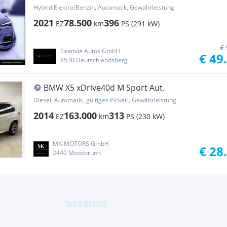
Hybrid Elektro/Benzin, Automatik, Gewährleistung
2021
78.500
396
EZ
km
PS (291 kW)
€ 
Granvia Autos GmbH
€ 49
8530 Deutschlandsberg
BMW X5 xDrive40d M Sport Aut.
Diesel, Automatik, gültiges Pickerl, Gewährleistung
2014
163.000
313
EZ
km
PS (230 kW)
MK-MOTORS GmbH
€ 28
2440 Moosbrunn