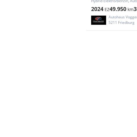
Hybrid Elektro/Benzin, Aut
2024
49.950
3
EZ
km
Autohaus Vogg
5211 Friedburg