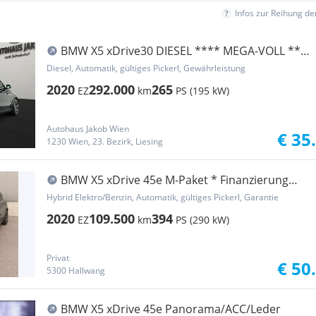
Infos zur Reihung d
BMW X5 xDrive30 DIESEL **** MEGA-VOLL ****
KAMERA-L...
Diesel, Automatik, gültiges Pickerl, Gewährleistung
2020
292.000
265
EZ
km
PS (195 kW)
Autohaus Jakob Wien
€ 35
1230 Wien, 23. Bezirk, Liesing
BMW X5 xDrive 45e M-Paket * Finanzierung
möglich *
Hybrid Elektro/Benzin, Automatik, gültiges Pickerl, Garantie
2020
109.500
394
EZ
km
PS (290 kW)
Privat
€ 50
5300 Hallwang
BMW X5 xDrive 45e Panorama/ACC/Leder