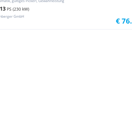
omatik, gültiges Pickerl, Gewährleistung
13
PS (230 kW)
enberger GmbH
€ 76