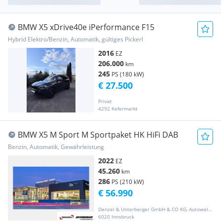
BMW X5 xDrive40e iPerformance F15
Hybrid Elektro/Benzin, Automatik, gültiges Pickerl
2016
EZ
206.000
km
245
PS (180 kW)
€ 27.500
Privat
4292 Kefermarkt
BMW X5 M Sport M Sportpaket HK HiFi DAB
Benzin, Automatik, Gewährleistung
2022
EZ
45.260
km
286
PS (210 kW)
€ 56.990
Denzel & Unterberger GmbH & CO KG, Autowelt Innsbruck
6020 Innsbruck