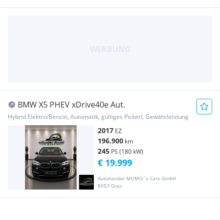
BMW X5 PHEV xDrive40e Aut.
Hybrid Elektro/Benzin, Automatik, gültiges Pickerl, Gewährleistung
2017
EZ
196.900
km
245
PS (180 kW)
€ 19.999
Autohandel MOMO´s Cars GmbH
8053 Graz