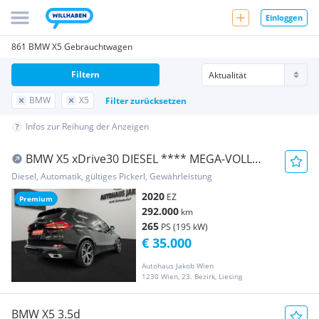
Einloggen
861 BMW X5 Gebrauchtwagen
Filtern
BMW
X5
Filter zurücksetzen
Infos zur Reihung der Anzeigen
BMW X5 xDrive30 DIESEL **** MEGA-VOLL
**** KAMERA-L...
Diesel, Automatik, gültiges Pickerl, Gewährleistung
2020
EZ
Premium
292.000
km
265
PS (195 kW)
€ 35.000
Autohaus Jakob Wien
1230 Wien, 23. Bezirk, Liesing
BMW X5 3.5d