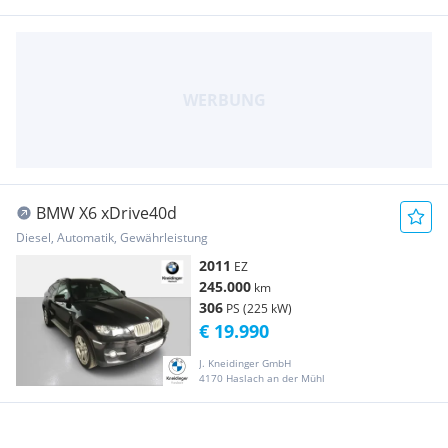
BMW X6 xDrive40d
Diesel, Automatik, Gewährleistung
2011
EZ
245.000
km
306
PS (225 kW)
€ 19.990
J. Kneidinger GmbH
4170 Haslach an der Mühl