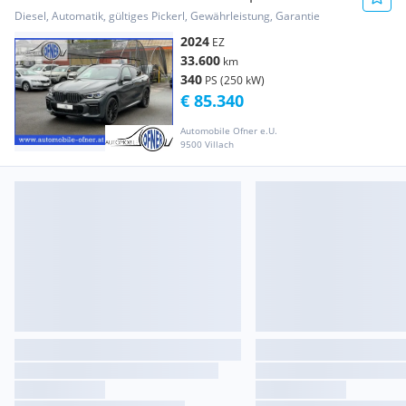
Laser Luft St...
Diesel, Automatik, gültiges Pickerl, Gewährleistung, Garantie
2024
EZ
33.600
km
340
PS (250 kW)
€ 85.340
Automobile Ofner e.U.
9500 Villach