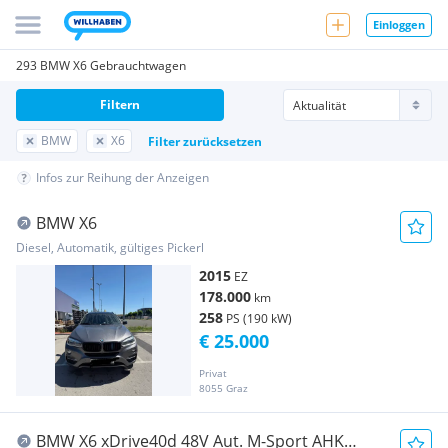
Einloggen
293 BMW X6 Gebrauchtwagen
Filtern
BMW
X6
Filter zurücksetzen
Infos zur Reihung der Anzeigen
BMW X6
Diesel, Automatik, gültiges Pickerl
2015
EZ
178.000
km
258
PS (190 kW)
€ 25.000
Privat
8055 Graz
BMW X6 xDrive40d 48V Aut. M-Sport AHK