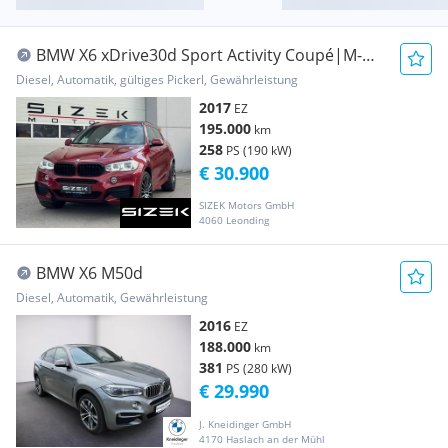
BMW X6 xDrive30d Sport Activity Coupé|M-
PAKET|3*TV|...
Diesel, Automatik, gültiges Pickerl, Gewährleistung
2017
EZ
195.000
km
258
PS (190 kW)
€ 30.900
SIZEK Motors GmbH
4060 Leonding
BMW X6 M50d
Diesel, Automatik, Gewährleistung
2016
EZ
188.000
km
381
PS (280 kW)
€ 29.990
J. Kneidinger GmbH
4170 Haslach an der Mühl