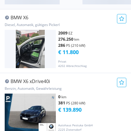
BMW X6
Diesel, Automatik, gültiges Pickerl
2009
EZ
276.250
km
286
PS (210 kW)
€ 11.800
Privat
4202 Albrechtschlag
BMW X6 xDrive40i
Benzin, Automatik, Gewährleistung
0
km
381
PS (280 kW)
€ 139.890
Autohaus Pestuka GmbH
2225 Zistersdorf