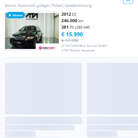
Diesel, Automatik, gültiges Pickerl, Gewährleistung
2012
EZ
Aktion
246.000
km
381
PS (280 kW)
€ 15.990
€ 17.990
AT-AUTOMOBILE Service GmbH
2700 Wiener Neustadt