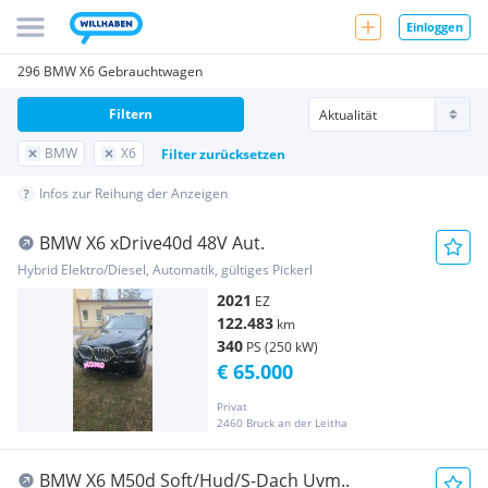
Einloggen
296 BMW X6 Gebrauchtwagen
Filtern
BMW
X6
Filter zurücksetzen
Infos zur Reihung der Anzeigen
BMW X6 xDrive40d 48V Aut.
Hybrid Elektro/Diesel, Automatik, gültiges Pickerl
2021
EZ
122.483
km
340
PS (250 kW)
€ 65.000
Privat
2460 Bruck an der Leitha
BMW X6 M50d Soft/Hud/S-Dach Uvm..