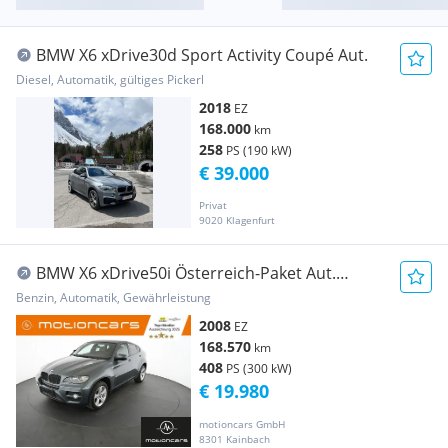
BMW X6 xDrive30d Sport Activity Coupé Aut.
Diesel, Automatik, gültiges Pickerl
2018
EZ
168.000
km
258
PS (190 kW)
€ 39.000
Privat
9020 Klagenfurt
BMW X6 xDrive50i Österreich-Paket Aut.
Pickerl NEU
Benzin, Automatik, Gewährleistung
2008
EZ
168.570
km
408
PS (300 kW)
€ 19.980
motioncars GmbH
8301 Kainbach