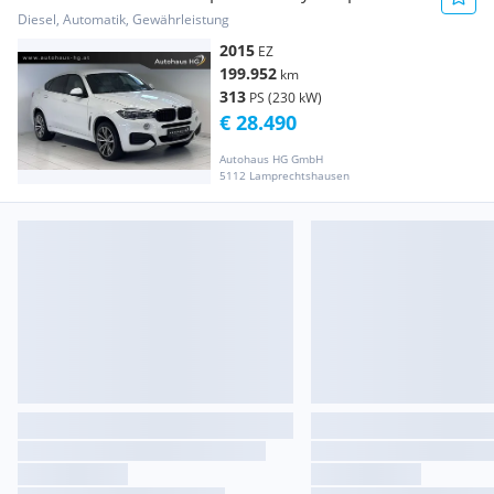
Österreich-Pa...
Diesel, Automatik, Gewährleistung
2015
EZ
199.952
km
313
PS (230 kW)
€ 28.490
Autohaus HG GmbH
5112 Lamprechtshausen