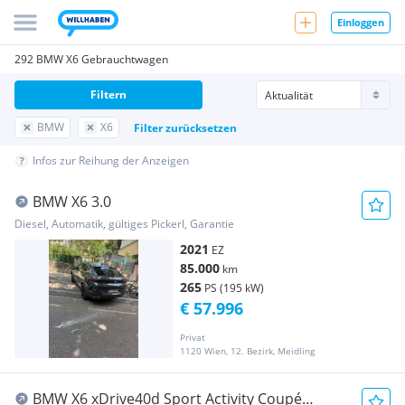
Einloggen
292 BMW X6 Gebrauchtwagen
Filtern
BMW
X6
Filter zurücksetzen
Infos zur Reihung der Anzeigen
BMW X6 3.0
Diesel, Automatik, gültiges Pickerl, Garantie
2021
EZ
85.000
km
265
PS (195 kW)
€ 57.996
Privat
1120 Wien, 12. Bezirk, Meidling
BMW X6 xDrive40d Sport Activity Coupé