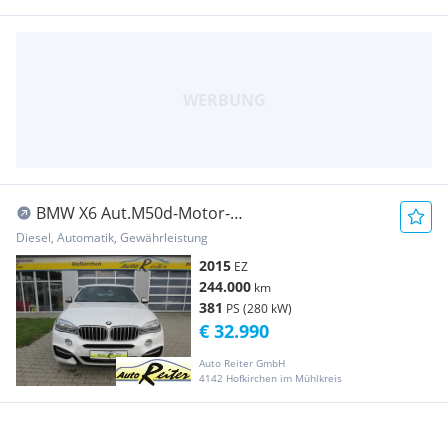
BMW X6 Aut.M50d-Motor-
35tkm*Adapt.LED*ACC* X6 M50d ...
Diesel, Automatik, Gewährleistung
2015
EZ
244.000
km
381
PS (280 kW)
€ 32.990
Auto Reiter GmbH
4142 Hofkirchen im Mühlkreis