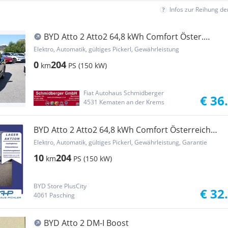
Infos zur Reihung d
BYD Atto 2 Atto2 64,8 kWh Comfort Öster.
Paket **Lagerfahr...
Elektro, Automatik, gültiges Pickerl, Gewährleistung
0
204
km
PS (150 kW)
Fiat Autohaus Schmidberger
€ 36
4531 Kematen an der Krems
BYD Atto 2 Atto2 64,8 kWh Comfort Österreich
Paket LEASING...
Elektro, Automatik, gültiges Pickerl, Gewährleistung, Garantie
10
204
km
PS (150 kW)
BYD Store PlusCity
€ 32
4061 Pasching
BYD Atto 2 DM-I Boost