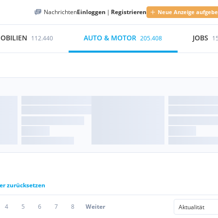
Nachrichten
Einloggen
|
Registrieren
Neue Anzeige aufgeb
OBILIEN
AUTO & MOTOR
JOBS
112.440
205.408
1
ter zurücksetzen
4
5
6
7
8
Weiter