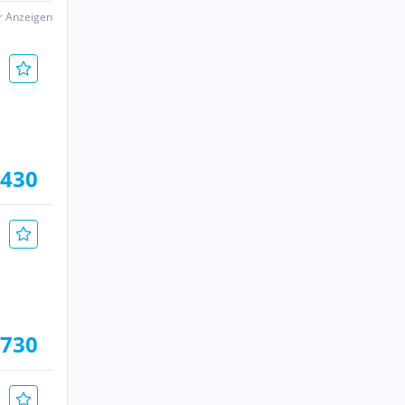
er Anzeigen
.430
.730