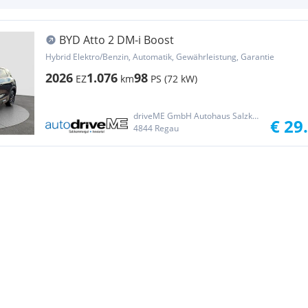
BYD Atto 2 DM-i Boost
Hybrid Elektro/Benzin, Automatik, Gewährleistung, Garantie
2026
1.076
98
EZ
km
PS (72 kW)
driveME GmbH Autohaus Salzkammergut
€ 29
4844 Regau