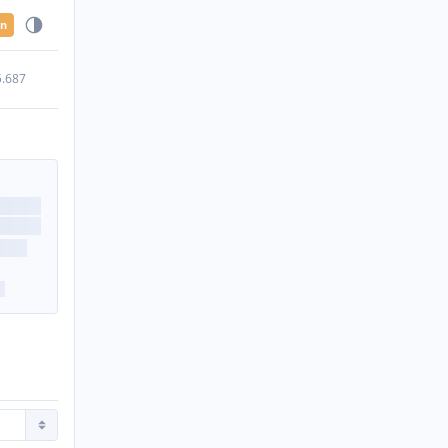
en
5.687