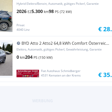
Hybrid Elektro/Benzin, Automatik, gültiges Pickerl, Garantie
2026
5.300
98
EZ
km
PS (72 kW)
Privat
€ 28
4040 Linz
BYD Atto 2 Atto2 64,8 kWh Comfort Österreich
Paket *Vorbes...
Elektro, Automatik, gültiges Pickerl, Gewährleistung, Garantie
0
204
km
PS (150 kW)
Fiat Autohaus Schmidberger
€ 35
4531 Kematen an der Krems