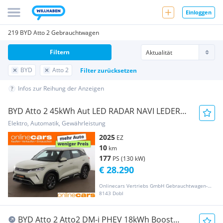
Einloggen
219 BYD Atto 2 Gebrauchtwagen
Filtern
BYD
Atto 2
Filter zurücksetzen
Infos zur Reihung der Anzeigen
BYD Atto 2 45kWh Aut LED RADAR NAVI LEDER
SITZHZG
Elektro, Automatik, Gewährleistung
2025
EZ
10
km
177
PS (130 kW)
€ 28.290
Onlinecars Vertriebs GmbH Gebrauchtwagen-Outlet  Werkstätte  Spenglerei  Lackiererei
8143 Dobl
BYD Atto 2 Atto2 DM-i PHEV 18kWh Boost