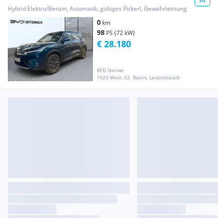
Österreich Paket - ...
Hybrid Elektro/Benzin, Automatik, gültiges Pickerl, Gewährleistung
0
km
98
PS (72 kW)
€ 28.180
BYD Steiner
1020 Wien, 02. Bezirk, Leopoldstadt