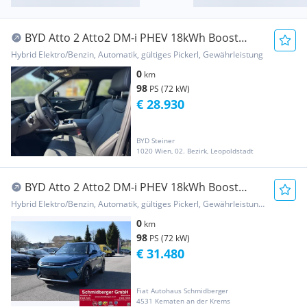
BYD Atto 2 Atto2 DM-i PHEV 18kWh Boost
Österreich Paket
Hybrid Elektro/Benzin, Automatik, gültiges Pickerl, Gewährleistung
0
km
98
PS (72 kW)
€ 28.930
BYD Steiner
1020 Wien, 02. Bezirk, Leopoldstadt
BYD Atto 2 Atto2 DM-i PHEV 18kWh Boost
Österreich Paket
Hybrid Elektro/Benzin, Automatik, gültiges Pickerl, Gewährleistung, Garantie
0
km
98
PS (72 kW)
€ 31.480
Fiat Autohaus Schmidberger
4531 Kematen an der Krems