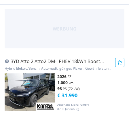
BYD Atto 2 Atto2 DM-i PHEV 18kWh Boost
Österreich Paket
Hybrid Elektro/Benzin, Automatik, gültiges Pickerl, Gewährleistung, Garantie
2026
EZ
1.000
km
98
PS (72 kW)
€ 31.990
Autohaus Kienzl GmbH
8750 Judenburg