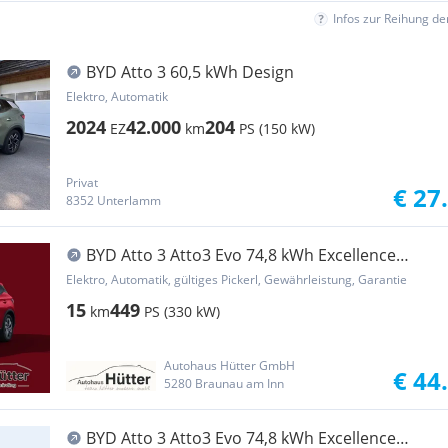
Infos zur Reihung d
BYD Atto 3 60,5 kWh Design
Elektro, Automatik
2024
42.000
204
EZ
km
PS (150 kW)
Privat
€ 27
8352 Unterlamm
BYD Atto 3 Atto3 Evo 74,8 kWh Excellence
Österreich Paket AWD
Elektro, Automatik, gültiges Pickerl, Gewährleistung, Garantie
15
449
km
PS (330 kW)
Autohaus Hütter GmbH
€ 44
5280 Braunau am Inn
BYD Atto 3 Atto3 Evo 74,8 kWh Excellence