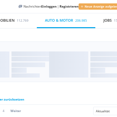
Nachrichten
Einloggen
|
Registrieren
Neue Anzeige aufgeb
OBILIEN
AUTO & MOTOR
JOBS
112.769
206.985
1
ter zurücksetzen
4
Weiter