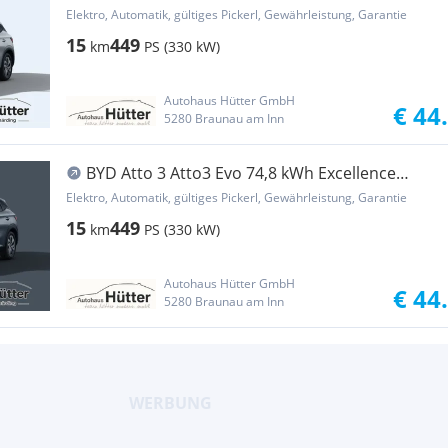
Österreich Paket AWD
Elektro, Automatik, gültiges Pickerl, Gewährleistung, Garantie
15
449
km
PS (330 kW)
Autohaus Hütter GmbH
€ 44
5280 Braunau am Inn
BYD Atto 3 Atto3 Evo 74,8 kWh Excellence
Österreich Paket AWD
Elektro, Automatik, gültiges Pickerl, Gewährleistung, Garantie
15
449
km
PS (330 kW)
Autohaus Hütter GmbH
€ 44
5280 Braunau am Inn