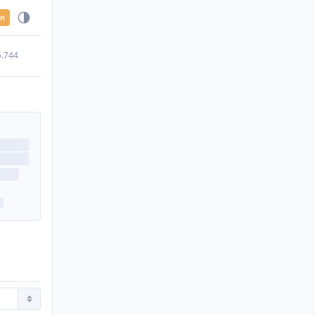
en
5.744