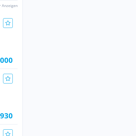
er Anzeigen
.000
.930