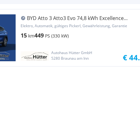
BYD Atto 3 Atto3 Evo 74,8 kWh Excellence
Österreich Paket AWD
Elektro, Automatik, gültiges Pickerl, Gewährleistung, Garantie
15
449
km
PS (330 kW)
Autohaus Hütter GmbH
€ 44
5280 Braunau am Inn