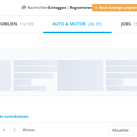
Nachrichten
Einloggen
|
Registrieren
Neue Anzeige aufgeb
OBILIEN
AUTO & MOTOR
JOBS
112.559
206.355
1
ter zurücksetzen
4
5
Weiter