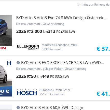
Infos zur Reihung d
BYD Atto 3 Atto3 Evo 74,8 kWh Design Österreich
Paket RWD
Elektro, Automatik, Gewährleistung
2026
2.000
313
EZ
km
PS (230 kW)
Manfred Ellensohn GmbH
€ 37
6830 Rankweil
BYD Atto 3 EVO EXCELLENCE 74,8 kWh AWD
NEUWAGEN LAG...
Elektro, Automatik, gültiges Pickerl, Gewährleistung
2026
50
449
EZ
km
PS (330 kW)
Autohaus Hösch GmbH
€ 41
2512 Tribuswinkel
BYD Atto 3 Atto3 60,5 kWh Design