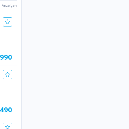
er Anzeigen
.990
.490