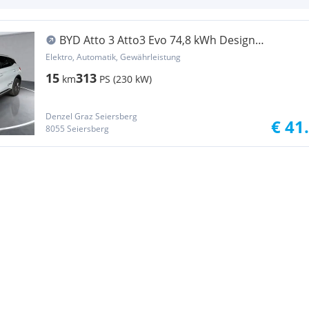
BYD Atto 3 Atto3 Evo 74,8 kWh Design
Österreich Paket RWD
Elektro, Automatik, Gewährleistung
15
313
km
PS (230 kW)
Denzel Graz Seiersberg
€ 41
8055 Seiersberg