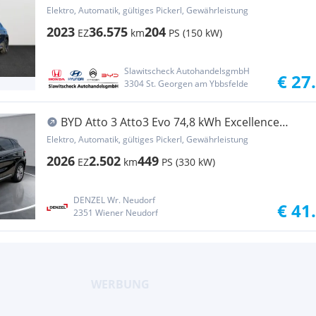
Elektro, Automatik, gültiges Pickerl, Gewährleistung
2023
36.575
204
EZ
km
PS (150 kW)
Slawitscheck AutohandelsgmbH
€ 27
3304 St. Georgen am Ybbsfelde
BYD Atto 3 Atto3 Evo 74,8 kWh Excellence
Österreich Paket AWD
Elektro, Automatik, gültiges Pickerl, Gewährleistung
2026
2.502
449
EZ
km
PS (330 kW)
DENZEL Wr. Neudorf
€ 41
2351 Wiener Neudorf