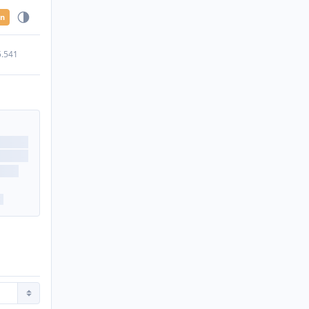
en
5.541