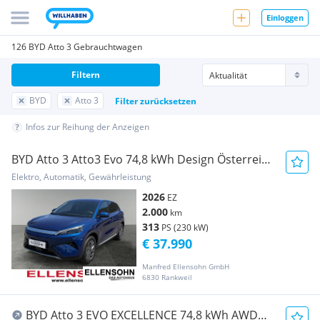
Einloggen
126 BYD Atto 3 Gebrauchtwagen
Filtern
BYD
Atto 3
Filter zurücksetzen
Infos zur Reihung der Anzeigen
BYD Atto 3 Atto3 Evo 74,8 kWh Design Österreich
Paket RWD
Elektro, Automatik, Gewährleistung
2026
EZ
2.000
km
313
PS (230 kW)
€ 37.990
Manfred Ellensohn GmbH
6830 Rankweil
BYD Atto 3 EVO EXCELLENCE 74,8 kWh AWD