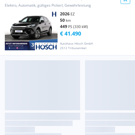
NEUWAGEN LAG...
Elektro, Automatik, gültiges Pickerl, Gewährleistung
2026
EZ
50
km
449
PS (330 kW)
€ 41.490
Autohaus Hösch GmbH
2512 Tribuswinkel