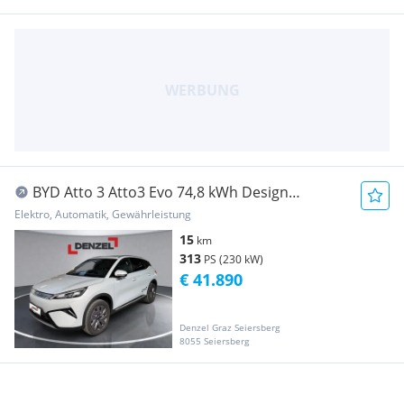
BYD Atto 3 Atto3 Evo 74,8 kWh Design
Österreich Paket RWD
Elektro, Automatik, Gewährleistung
15
km
313
PS (230 kW)
€ 41.890
Denzel Graz Seiersberg
8055 Seiersberg