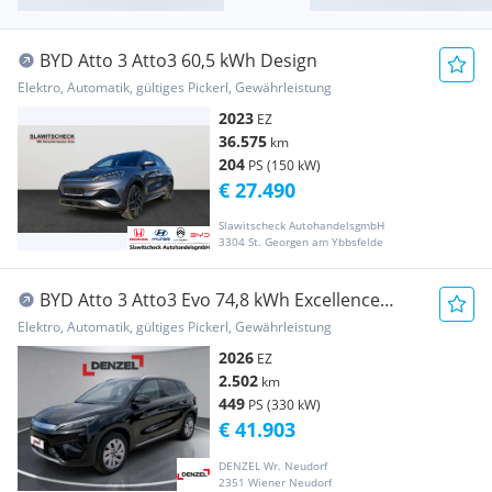
BYD Atto 3 Atto3 60,5 kWh Design
Elektro, Automatik, gültiges Pickerl, Gewährleistung
2023
EZ
36.575
km
204
PS (150 kW)
€ 27.490
Slawitscheck AutohandelsgmbH
3304 St. Georgen am Ybbsfelde
BYD Atto 3 Atto3 Evo 74,8 kWh Excellence
Österreich Paket AWD
Elektro, Automatik, gültiges Pickerl, Gewährleistung
2026
EZ
2.502
km
449
PS (330 kW)
€ 41.903
DENZEL Wr. Neudorf
2351 Wiener Neudorf