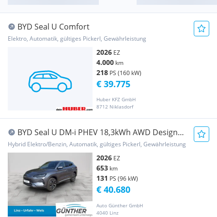
BYD Seal U Comfort
Elektro, Automatik, gültiges Pickerl, Gewährleistung
2026
EZ
4.000
km
218
PS (160 kW)
€ 39.775
Huber KFZ GmbH
8712 Niklasdorf
BYD Seal U DM-i PHEV 18,3kWh AWD Design
Österreich ...
Hybrid Elektro/Benzin, Automatik, gültiges Pickerl, Gewährleistung
2026
EZ
653
km
131
PS (96 kW)
€ 40.680
Auto Günther GmbH
4040 Linz