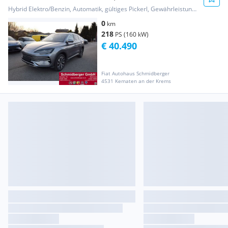
*Vorbestelltes...
Hybrid Elektro/Benzin, Automatik, gültiges Pickerl, Gewährleistung, Garantie
0
km
218
PS (160 kW)
€ 40.490
Fiat Autohaus Schmidberger
4531 Kematen an der Krems