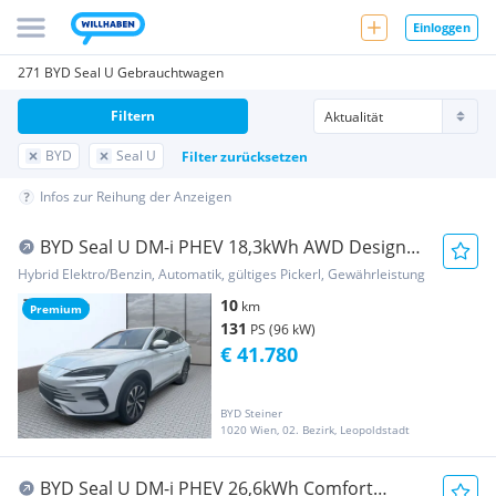
Einloggen
271 BYD Seal U Gebrauchtwagen
Filtern
BYD
Seal U
Filter zurücksetzen
Infos zur Reihung der Anzeigen
BYD Seal U DM-i PHEV 18,3kWh AWD Design
Österreich ...
Hybrid Elektro/Benzin, Automatik, gültiges Pickerl, Gewährleistung
10
km
Premium
131
PS (96 kW)
€ 41.780
BYD Steiner
1020 Wien, 02. Bezirk, Leopoldstadt
BYD Seal U DM-i PHEV 26,6kWh Comfort