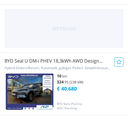
BYD Seal U DM-i PHEV 18,3kWh AWD Design
LEASING AKTION
Hybrid Elektro/Benzin, Automatik, gültiges Pickerl, Gewährleistung, Garantie
10
km
324
PS (238 kW)
€ 40.680
BYD Store PlusCity
4061 Pasching