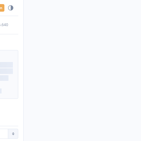
en
5.640