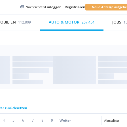
Nachrichten
Einloggen
|
Registrieren
Neue Anzeige aufgeb
OBILIEN
AUTO & MOTOR
JOBS
112.809
207.454
1
ter zurücksetzen
4
5
6
7
8
9
Weiter