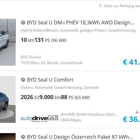
Infos zur Reihung d
BYD Seal U DM-i PHEV 18,3kWh AWD Design
Österreich ...
Hybrid Elektro/Benzin, Automatik, gültiges Pickerl, Gewährleistung
10
131
km
PS (96 kW)
BYD Steiner
€ 41
1020 Wien, 02. Bezirk, Leopoldstadt
BYD Seal U Comfort
Elektro, Automatik, Gewährleistung, Garantie
2026
9.000
88
EZ
km
PS (65 kW)
€ 
driveME GmbH Autohaus Salzkammergut
€ 36
4844 Regau
BYD Seal U Design Österreich Paket 87 kWh