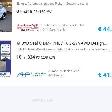
Vorbestellt
Elektro, Automatik, gültiges Pickerl, Gewährleistung
0
218
km
PS (160 kW)
Autohaus Schmidberger GmbH
€ 44
4614 Marchtrenk
BYD Seal U DM-i PHEV 18,3kWh AWD Design
LEASING AKTION
Hybrid Elektro/Benzin, Automatik, gültiges Pickerl, Gewährleistung, Garantie
10
324
km
PS (238 kW)
Autohaus Pichler GmbH
€ 41
4481 Asten