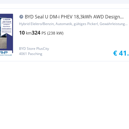
BYD Seal U DM-i PHEV 18,3kWh AWD Design
LEASING AKTION
Hybrid Elektro/Benzin, Automatik, gültiges Pickerl, Gewährleistung, Garantie
10
324
km
PS (238 kW)
BYD Store PlusCity
€ 41
4061 Pasching