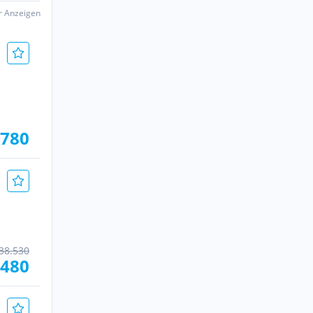
er Anzeigen
.780
38.530
.480