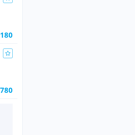
.180
.780